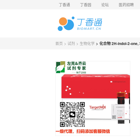
丁香通
丁香园
论坛
医药招聘
首页
>
试剂
>
生物化学
>
化合物 2H-indol-2-one, 