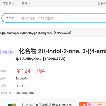
丁香医生
更多
我要登
搜产品
3-[(4-aminophenyl)methyl]-1,3-dihydro-【13220-47-8】
化合物 2H-indol-2-one, 3-[(4-am
文献支持
l]-1,3-dihydro-【13220-47-8】
￥124 - 784
价格
品牌
TargetMol
货号
Fr13519
更新日期
2026年07月07日
广州市左克生物科技发展有限公司
2
年
钻石会员