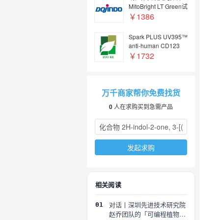
MitoBright LT Green试
剂
￥1386
Spark PLUS UV395™
anti-human CD123
￥1732
万千商家帮你免费找货
0
人在求购买到急需产品
发起求购
相关阅读
对话丨深圳先进技术研究院
01
赵乔团队的「可编程植物」