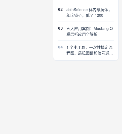
探索
abinScience 体内级抗体，
02
年度锁价，低至 1200
五大应用案例：Mustang Q
03
膜层析应用全解析
1 个小工具，一次性搞定流
04
程图、质粒图谱和信号通路
图