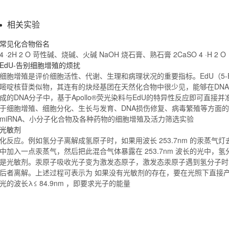
相关实验
常见
化合物
俗名
4 ·
2H
2 O 苛性碱、烧碱、火碱 NaOH 烧石膏、熟石膏 2CaSO 4 ·H 2 O
EdU-告别细胞增殖的烦扰
细胞增殖是评价细胞活性、代谢、生理和病理状况的重要指标。EdU（5-Ethynyl
嘧啶核苷类似物，其连有的炔烃基团在天然
化合物
中很少见，能够在DNA
成的DNA分子中，基于Apollo®荧光染料与EdU的特异性反应即可直接
于细胞增殖、细胞分化、生长与发育、DNA损伤修复、病毒繁殖等方面的研
miRNA、小分子
化合物
及各种药物的细胞增殖及活力筛选实验
光敏剂
化反应。例如氢分子离解成氢原子时，如果用波长 253.7nm 的汞蒸
中加入一点汞蒸气，然后把此混合气体暴露在 253.7nm 波长的光中
是光敏剂。汞原子吸收光子变为激发态原子，激发态汞原子遇到氢分子时
后者离解。上述过程可表示为 如果没有光敏剂的存在，要在光照下直接产生离
光的波长λ≤ 84.9nm ，即要求光子的能量