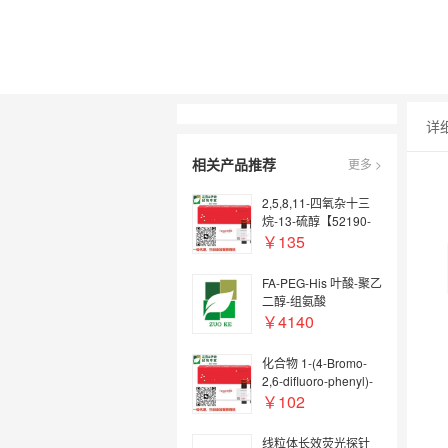
详
相关产品推荐
更多 >
2,5,8,11-四氧杂十三
烷-13-硫醇【52190-
55-3】
￥135
FA-PEG-His 叶酸-聚乙
二醇-组氨酸
￥4140
化合物 1-(4-Bromo-
2,6-difluoro-phenyl)-
ethanone【746630-
￥102
34-2】
线粒体长效荧光探针