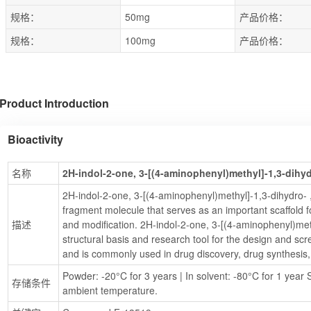
规格：
50mg
产品价格：
规格：
100mg
产品价格：
Product Introduction
Bioactivity
名称
2H-indol-2-one, 3-[(4-aminophenyl)methyl]-1,3-dihyd
2H-indol-2-one, 3-[(4-aminophenyl)methyl]-1,3-dihydro- 
fragment molecule that serves as an important scaffold fo
描述
and modification. 2H-indol-2-one, 3-[(4-aminophenyl)meth
structural basis and research tool for the design and scr
and is commonly used in drug discovery, drug synthesis,
Powder: -20°C for 3 years | In solvent: -80°C for 1 year S
存储条件
ambient temperature.