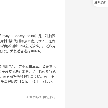
返回顶部
0
元
试
用
关
注
研
选
-2'-deoxyuridine）是一种胸腺
菌
复制时期代替胸腺嘧啶(T)渗入正在合
并准确地检测出DNA复制活性，广泛应用
究，尤其适合进行siRNA、
气灯去照射氢气，并不发生反应。若在氢气
，氢分子就立刻进行离解，这里的汞蒸气就
，前者就将吸收的能量传给后者，使
解反应 H 2 hv →
2H
，则要求
查看更多相关实验 >