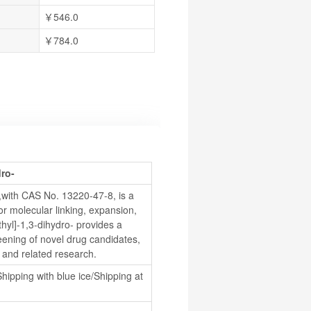
￥546.0
￥784.0
ro-
,with CAS No. 13220-47-8, is a 
r molecular linking, expansion, 
yl]-1,3-dihydro- provides a 
eening of novel drug candidates, 
 and related research.
hipping with blue ice/Shipping at 