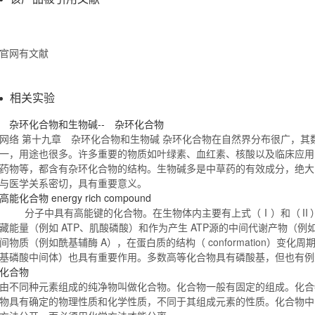
官网有文献
相关实验
杂环
化合物
和生物碱-- 杂环
化合物
网络 第十九章 杂环
化合物
和生物碱 杂环
化合物
在自然界分布很广，其
一，用途也很多。许多重要的物质如叶绿素、血红素、核酸以及临床应用
药物等，都含有杂环
化合物
的结构。生物碱多是中草药的有效成分，绝大
与医学关系密切，具有重要意义。
高能
化合物
energy rich compound
分子中具有高能键的
化合物
。在生物体内主要有上式（Ⅰ）和（Ⅱ
藏能量（例如 ATP、肌酸磷酸）和作为产生 ATP源的中间代谢产物（
间物质（例如酰基辅酶 A），在蛋白质的结构（ conformation）变化
基磷酸中间体）也具有重要作用。多数高等
化合物
具有磷酸基，但也有
化合物
由不同种元素组成的纯净物叫做
化合物
。
化合物
一般有固定的组成。
化合
物
具有确定的物理性质和化学性质，不同于其组成元素的性质。
化合物
中