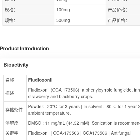
规格：
100mg
产品价格：
规格：
500mg
产品价格：
Product Introduction
Bioactivity
名称
Fludioxonil
Fludioxonil (CGA 173506), a phenylpyrrole fungicide, inhi
描述
strawberry and blackberry crops.
Powder: -20°C for 3 years | In solvent: -80°C for 1 year S
存储条件
ambient temperature.
溶解度
DMSO : 11 mg/mL (44.32 mM), Sonication is recommen
关键字
Fludioxonil
 | 
CGA-173506
 | 
CGA173506
 | 
Antifungal