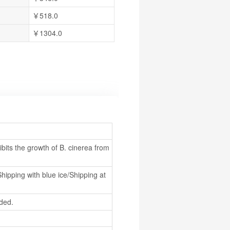
￥518.0
￥1304.0
bits the growth of B. cinerea from 
hipping with blue ice/Shipping at 
ded.