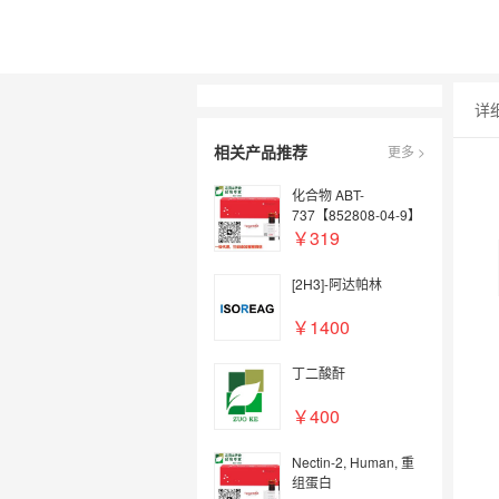
详
相关产品推荐
更多 >
化合物 ABT-
737【852808-04-9】
￥319
[2H3]-阿达帕林
￥1400
丁二酸酐
￥400
Nectin-2, Human, 重
组蛋白