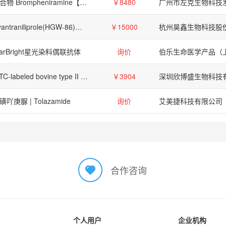
化合物 Brompheniramine【86-22-6】
￥8480
Cyantraniliprole(HGW-86)是一具杀昆虫剂性质化合物。
￥15000
tarBright星光染料偶联抗体
询价
FITC-labeled bovine type II collagen substrate, 10 mg
￥3904
深圳欣博盛生物科技
磺吖庚脲 | Tolazamide
询价
艾美捷科技有限公司
合作咨询
个人用户
企业机构