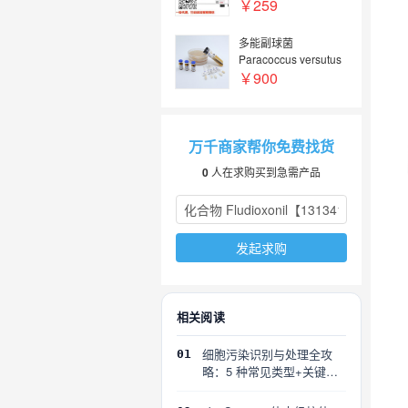
￥259
多能副球菌
Paracoccus versutus
￥900
万千商家帮你免费找货
0
人在求购买到急需产品
发起求购
相关阅读
细胞污染识别与处理全攻
01
略：5 种常见类型+关键误
区