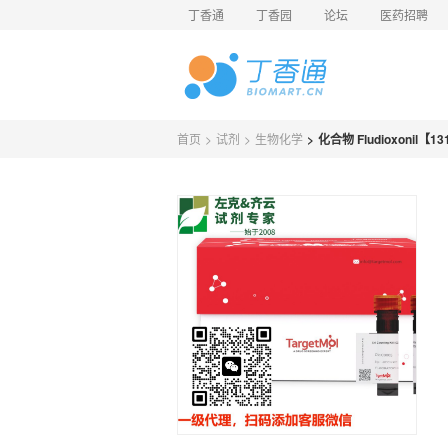
丁香通
丁香园
论坛
医药招聘
首页
>
试剂
>
生物化学
>
化合物 Fludioxonil【13