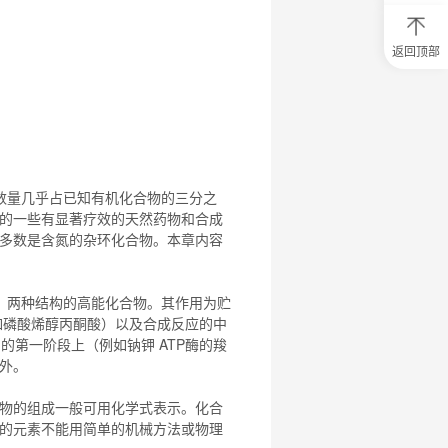
返回顶部
0
元
试
用
关
注
研
选
数量几乎占已知有机
化合物
的三分之
菌
的一些有显著疗效的天然药物和合成
多数是含氮的杂环
化合物
。本章内容
）两种结构的高能
化合物
。其作用为贮
例如磷酸烯醇丙酮酸）以及合成反应的中
周期的第一阶段上（例如钠钾 ATP酶的羧
例外。
物
的组成一般可用化学式表示。
化合
的元素不能用简单的机械方法或物理