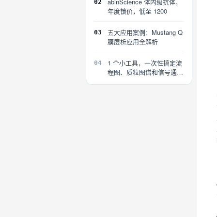
abinScience 体内级抗体，
02
年度锁价，低至 1200
五大应用案例：Mustang Q
03
膜层析应用全解析
1 个小工具，一次性搞定流
04
程图、质粒图谱和信号通路
图