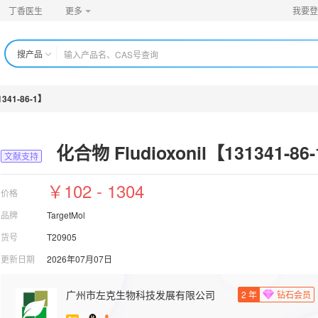
丁香医生
更多
我要登
搜产品
1341-86-1】
化合物 Fludioxonil【131341-86
文献支持
￥102 - 1304
价格
品牌
TargetMol
货号
T20905
更新日期
2026年07月07日
广州市左克生物科技发展有限公司
2
年
钻石会员