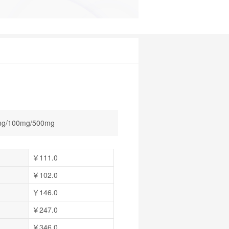
mg/100mg/500mg
￥111.0
￥102.0
￥146.0
￥247.0
￥346.0