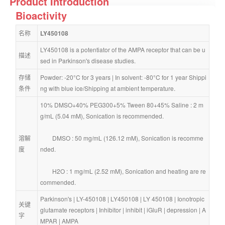
Product Introduction
Bioactivity
名称
LY450108
LY450108 is a potentiator of the AMPA receptor that can be u
描述
sed in Parkinson's disease studies.
存储
Powder: -20°C for 3 years | In solvent: -80°C for 1 year Shippi
条件
ng with blue ice/Shipping at ambient temperature.
10% DMSO+40% PEG300+5% Tween 80+45% Saline : 2 m
g/mL (5.04 mM), Sonication is recommended.
溶解
        DMSO : 50 mg/mL (126.12 mM), Sonication is recomme
度
nded.
        H2O : 1 mg/mL (2.52 mM), Sonication and heating are re
commended.
Parkinson's
 | 
LY-450108
 | 
LY450108
 | 
LY 450108
 | 
Ionotropic 
关键
glutamate receptors
 | 
Inhibitor
 | 
inhibit
 | 
iGluR
 | 
depression
 | 
A
字
MPAR
 | 
AMPA