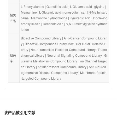
L-Phenylalanine
 | 
Quinolinic acid
 | 
L-Glutamic acid
 | 
glycine
 | 
Memantine
 | 
L-Glutamic acid monosodium salt
 | 
N-Methylsarc
相关
osine
 | 
Memantine hydrochloride
 | 
Kynurenic acid
 | 
Indole-2-c
产品
arboxylic acid
 | 
Decanoic Acid
 | 
N,N-Dimethylglycine hydroch
loride
Bioactive Compound Library
 | 
Anti-Cancer Compound Librar
y
 | 
Bioactive Compounds Library Max
 | 
ReFRAME Related Li
brary
 | 
Neurotransmitter Receptor Compound Library
 | 
Fluoro
相关
chemical Library
 | 
Neuronal Signaling Compound Library
 | 
Gl
库
utamine Metabolism Compound Library
 | 
Ion Channel Target
ed Library
 | 
Antidepressant Compound Library
 | 
Anti-Neurod
egenerative Disease Compound Library
 | 
Membrane Protein
-targeted Compound Library
该产品被引用文献