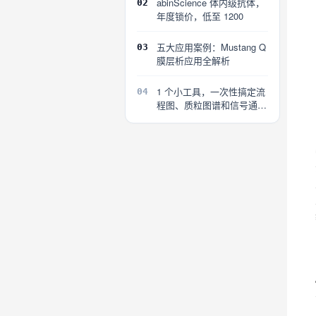
abinScience 体内级抗体，
02
年度锁价，低至 1200
五大应用案例：Mustang Q
03
膜层析应用全解析
1 个小工具，一次性搞定流
04
程图、质粒图谱和信号通路
图