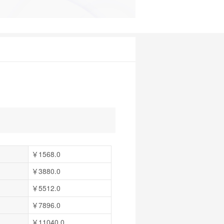
￥1568.0
￥3880.0
￥5512.0
￥7896.0
￥11040.0