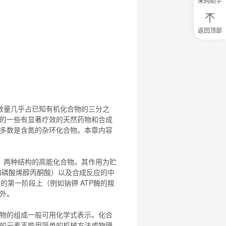
采购助手
返回顶部
0
元
试
用
关
注
研
选
菌
数量几乎占已知有机
化合物
的三分之
的一些有显著疗效的天然药物和合成
多数是含氮的杂环
化合物
。本章内容
）两种结构的高能
化合物
。其作用为贮
例如磷酸烯醇丙酮酸）以及合成反应的中
周期的第一阶段上（例如钠钾 ATP酶的羧
例外。
物
的组成一般可用化学式表示。
化合
的元素不能用简单的机械方法或物理