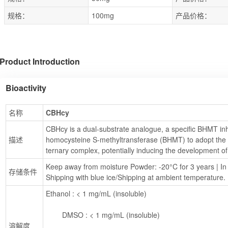
规格：
100mg
产品价格：
Product Introduction
Bioactivity
名称
CBHcy
CBHcy is a dual-substrate analogue, a specific BHMT inh
描述
homocysteine S-methyltransferase (BHMT) to adopt the 
ternary complex, potentially inducing the development of
Keep away from moisture Powder: -20°C for 3 years | In s
存储条件
Shipping with blue ice/Shipping at ambient temperature.
Ethanol : < 1 mg/mL (insoluble)
        DMSO : < 1 mg/mL (insoluble)
溶解度