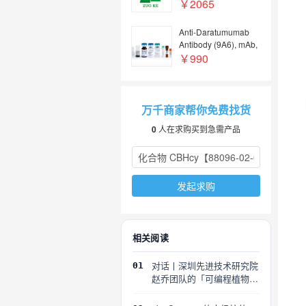
CD40 (TNFRSF5)-Fc
￥2065
Chimera (carrier-free)
Anti-Daratumumab
Antibody (9A6), mAb,
Mouse
￥990
万千商家帮你免费找货
0
人在求购买到急需产品
发起求购
相关阅读
对话丨深圳先进技术研究院
01
赵乔团队的「可编程植物」
探索