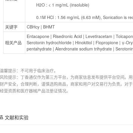
        H2O : < 1 mg/mL (insoluble)
        0.1M HCl : 1.56 mg/mL (6.63 mM), Sonication i
关键字
CBHcy
 | 
BHMT
Entacapone
 | 
Risedronic Acid
 | 
Levetiracetam
 | 
Tolcapo
相关产品
Serotonin hydrochloride
 | 
Hinokitiol
 | 
Flopropione
 | 
γ-Ory
pentahydrate
 | 
Alendronate sodium trihydrate
 | 
Serotoni
温馨提示：不可用于临床治疗。
风险提示：丁香通仅作为第三方平台，为商家信息发布提供平台空间。用
财产安全，合理判断，谨慎选购商品，商家和用户对交易行为负责。对于
经营资质和医疗器械产品注册证情况。
文献和实验