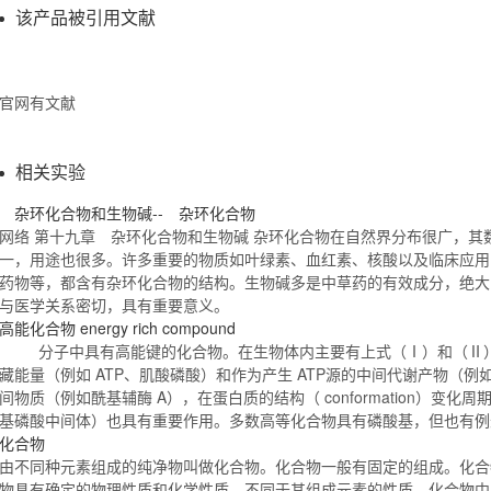
该产品被引用文献
官网有文献
相关实验
杂环
化合物
和生物碱-- 杂环
化合物
网络 第十九章 杂环
化合物
和生物碱 杂环
化合物
在自然界分布很广，其
一，用途也很多。许多重要的物质如叶绿素、血红素、核酸以及临床应用
药物等，都含有杂环
化合物
的结构。生物碱多是中草药的有效成分，绝大
与医学关系密切，具有重要意义。
高能
化合物
energy rich compound
分子中具有高能键的
化合物
。在生物体内主要有上式（Ⅰ）和（Ⅱ
藏能量（例如 ATP、肌酸磷酸）和作为产生 ATP源的中间代谢产物（
间物质（例如酰基辅酶 A），在蛋白质的结构（ conformation）变化
基磷酸中间体）也具有重要作用。多数高等
化合物
具有磷酸基，但也有
化合物
由不同种元素组成的纯净物叫做
化合物
。
化合物
一般有固定的组成。
化合
物
具有确定的物理性质和化学性质，不同于其组成元素的性质。
化合物
中