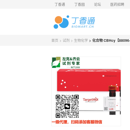
丁香通
丁香园
论坛
医药招聘
首页
>
试剂
>
生物化学
>
化合物 CBHcy【88096-