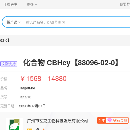
丁香医生
更多
我要登
搜产品
02-0】
化合物 CBHcy【88096-02-0】
文献支持
￥1568 - 14880
价格
品牌
TargetMol
货号
T25210
更新日期
2026年07月07日
广州市左克生物科技发展有限公司
2
年
钻石会员