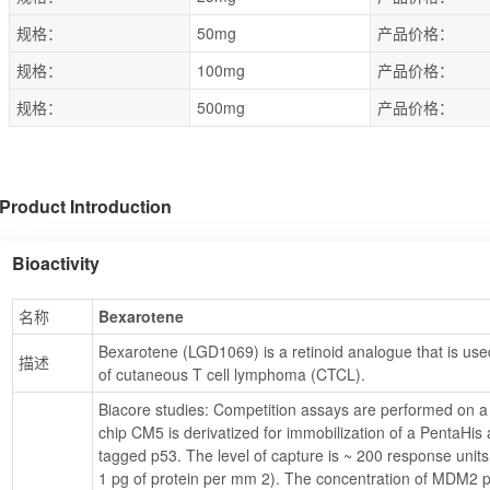
规格：
50mg
产品价格：
规格：
100mg
产品价格：
规格：
500mg
产品价格：
Product Introduction
Bioactivity
名称
Bexarotene
Bexarotene (LGD1069) is a retinoid analogue that is used 
描述
of cutaneous T cell lymphoma (CTCL).
Biacore studies: Competition assays are performed on a
chip CM5 is derivatized for immobilization of a PentaHis 
tagged p53. The level of capture is ~ 200 response units
1 pg of protein per mm 2). The concentration of MDM2 pr