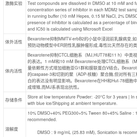
激酶实验
Test compounds are dissolved in DMSO at 10 mM and fur
concentration series of inhibitor in each MDM2 test samp
in running buffer (10 mM Hepes, 0.15 M NaCl, 2% DMSO
presence of inhibitor is calculated as a percentage of bind
and IC50 is calculated using Microsoft Excel
Bexarotene抑制MMTV-erbB2的小鼠中浸润前乳腺病变,如
体外活性
预防动物模型中ER阴性乳腺肿瘤形成,毒性比天然存在的类
Bexarotene抑制CTCL细胞系（MJ,HUT78和11 h
的表达。1 mM和10 mM Bexarotene处理CTCL细胞系（M
量依赖性方式增加细胞亚G1群和膜联蛋白V结合。Bexaro
体内活性
的caspase-3和切割的聚（ADP-核糖）聚合酶,但对所有三种C
白的表达没有明显影响。Bexarotene在HH和Hut-7
成增殖,而MJ系表现出抗性。
Store at low temperature Powder: -20°C for 3 years | In s
存储条件
with blue ice/Shipping at ambient temperature.
10% DMSO+40% PEG300+5% Tween 80+45% Saline : 1 mg
recommended.
溶解度
        DMSO : 9 mg/mL (25.83 mM), Sonication is rec