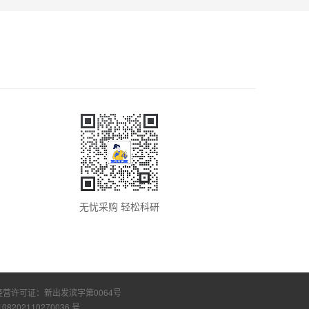
无忧采购 轻松科研
经营许可证：
新出发滨字第0064号
108202110270036 号