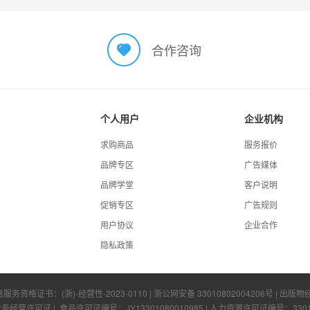
合作咨询
个人用户
企业机构
求购商品
服务报价
品牌专区
广告媒体
品牌学堂
客户说明
促销专区
广告规则
用户协议
企业合作
隐私政策
息服务资格证书：
(浙)-经营性-2023-0110
|
浙公网安备 33010802004206号
| 出版物
业务经营许可证
| 食品许可证编号：
JY13301080010985
| 人力资源许可证编号：
330