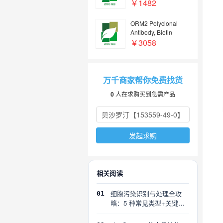
￥1482
ORM2 Polyclonal
Antibody, Biotin
Conjugated
￥3058
万千商家帮你免费找货
0
人在求购买到急需产品
发起求购
相关阅读
细胞污染识别与处理全攻
01
略：5 种常见类型+关键误
区