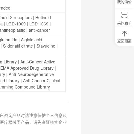
我的询价
mended.
inoid X receptors
 | 
Retinoid 
ma
 | 
LGD-1069
 | 
LGD 1069
 | 
采购助手
antineoplastic
 | 
anti-cancer
glutamide
 | 
Alginic acid
 | 
返回顶部
 | 
Sildenafil citrate
 | 
Stavudine
 | 
0
元
试
用
g Library
 | 
Anti-Cancer Active 
关
 
EMA Approved Drug Library
 | 
注
ary
 | 
Anti-Neurodegenerative 
研
nd Library
 | 
Anti-Cancer Clinical 
选
菌
amming Compound Library
户咨询产品时请注意保护个人信息及
医疗器械类产品，请先查证核实企业