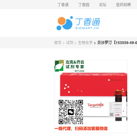
丁香通
丁香园
论坛
医药招聘
首页
>
试剂
>
生物化学
>
贝沙罗汀【153559-49-