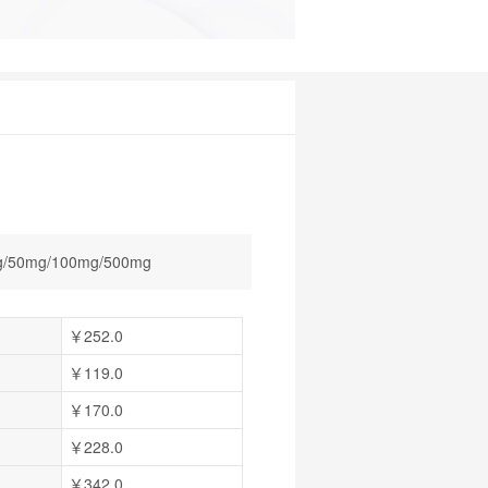
/50mg/100mg/500mg
￥252.0
￥119.0
￥170.0
￥228.0
￥342.0