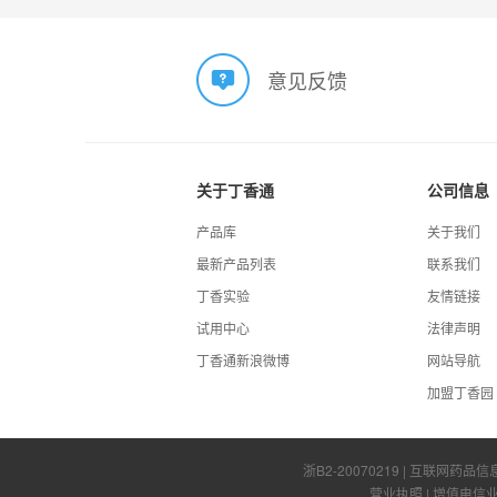
意见反馈
关于丁香通
公司信息
产品库
关于我们
最新产品列表
联系我们
丁香实验
友情链接
试用中心
法律声明
丁香通新浪微博
网站导航
加盟丁香园
浙B2-20070219
| 互联网药品信
营业执照
|
增值电信