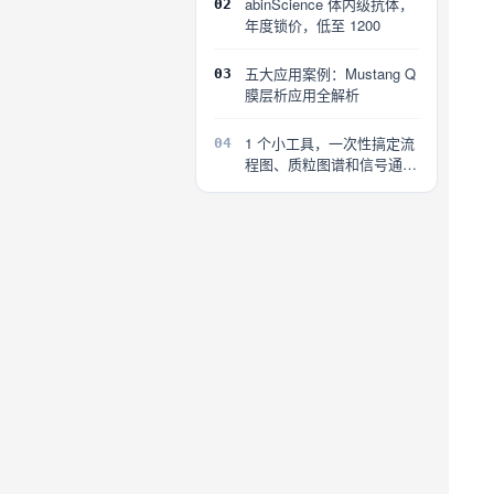
abinScience 体内级抗体，
02
年度锁价，低至 1200
五大应用案例：Mustang Q
03
膜层析应用全解析
1 个小工具，一次性搞定流
04
程图、质粒图谱和信号通路
图