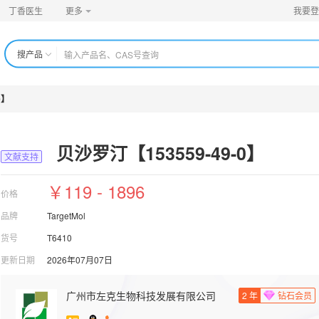
丁香医生
更多
我要登
搜产品
0】
贝沙罗汀【153559-49-0】
文献支持
￥119 - 1896
价格
品牌
TargetMol
货号
T6410
更新日期
2026年07月07日
广州市左克生物科技发展有限公司
2
年
钻石会员