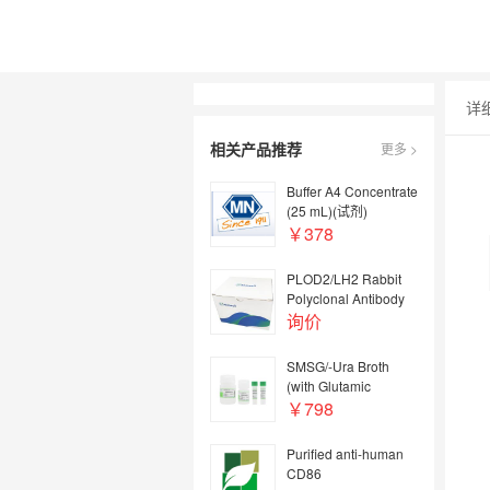
详
相关产品推荐
更多 >
Buffer A4 Concentrate
(25 mL)(试剂)
￥378
PLOD2/LH2 Rabbit
Polyclonal Antibody
询价
SMSG/-Ura Broth
(with Glutamic
Sodium and
￥798
Glucose）SMSG/-Ura
Broth（含谷氨酸钠、
Purified anti-human
葡萄糖）
CD86