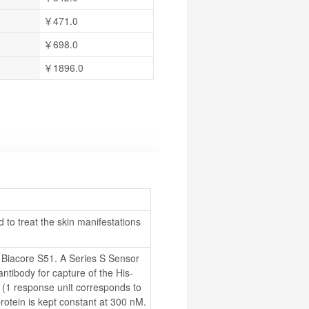
￥471.0
￥698.0
￥1896.0
to treat the skin manifestations 
 Biacore S51. A Series S Sensor 
antibody for capture of the His-
 (1 response unit corresponds to 
otein is kept constant at 300 nM. 