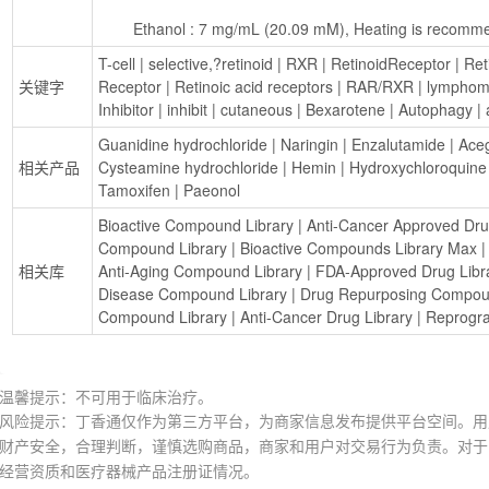
        Ethanol : 7 mg/mL (20.09 mM), Heating is recom
T-cell
 | 
selective,?retinoid
 | 
RXR
 | 
RetinoidReceptor
 | 
Ret
关键字
Receptor
 | 
Retinoic acid receptors
 | 
RAR/RXR
 | 
lympho
Inhibitor
 | 
inhibit
 | 
cutaneous
 | 
Bexarotene
 | 
Autophagy
 | 
Guanidine hydrochloride
 | 
Naringin
 | 
Enzalutamide
 | 
Ace
相关产品
Cysteamine hydrochloride
 | 
Hemin
 | 
Hydroxychloroquine
Tamoxifen
 | 
Paeonol
Bioactive Compound Library
 | 
Anti-Cancer Approved Dru
Compound Library
 | 
Bioactive Compounds Library Max
 |
相关库
Anti-Aging Compound Library
 | 
FDA-Approved Drug Libr
Disease Compound Library
 | 
Drug Repurposing Compou
Compound Library
 | 
Anti-Cancer Drug Library
 | 
Reprogr
温馨提示：不可用于临床治疗。
风险提示：丁香通仅作为第三方平台，为商家信息发布提供平台空间。用
财产安全，合理判断，谨慎选购商品，商家和用户对交易行为负责。对于
经营资质和医疗器械产品注册证情况。