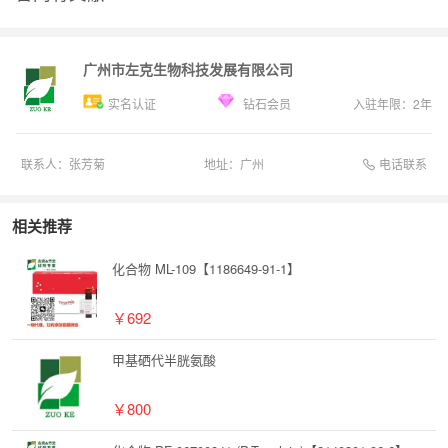
广州市左克生物科技发展有限公司
实名认证
钻石会员
入驻年限：
2
年
电话联系
联系人：
张芳菊
地址：
广州
相关推荐
化合物 ML-109【1186649-91-1】
￥692
甲基硒代半胱氨酸
￥800