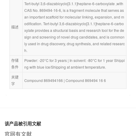
Tert-butyl 3,6-diazabicyclo[3.1.1]heptane-6-carboxylate ,with 
CAS No. 869494-16-6, is a fragment molecule that serves as 
an important scaffold for molecular linking, expansion, and m
odification. Tert-butyl 3,6-diazabicyclo[3.1.1]heptane-6-carbo
描述
xylate provides a structural basis and research tool for the de
sign and screening of novel drug candidates, and is common
ly used in drug discovery, drug synthesis, and related researc
h.
存储
Powder: -20°C for 3 years | In solvent: -80°C for 1 year Shippi
条件
ng with blue ice/Shipping at ambient temperature.
关键
Compound 869494166
 | 
Compound 869494 16 6
字
该产品被引用文献
官网有文献