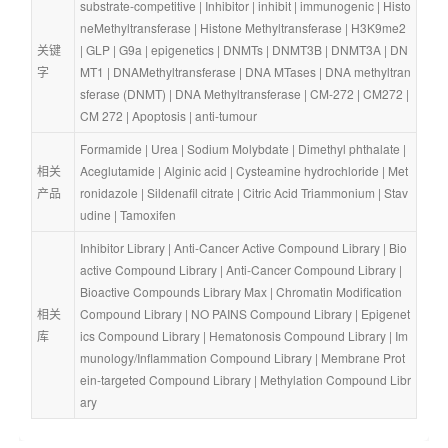
substrate-competitive
 | 
Inhibitor
 | 
inhibit
 | 
immunogenic
 | 
Histo
neMethyltransferase
 | 
Histone Methyltransferase
 | 
H3K9me2
关键
| 
GLP
 | 
G9a
 | 
epigenetics
 | 
DNMTs
 | 
DNMT3B
 | 
DNMT3A
 | 
DN
字
MT1
 | 
DNAMethyltransferase
 | 
DNA MTases
 | 
DNA methyltran
sferase (DNMT)
 | 
DNA Methyltransferase
 | 
CM-272
 | 
CM272
 | 
CM 272
 | 
Apoptosis
 | 
anti-tumour
Formamide
 | 
Urea
 | 
Sodium Molybdate
 | 
Dimethyl phthalate
 | 
相关
Aceglutamide
 | 
Alginic acid
 | 
Cysteamine hydrochloride
 | 
Met
产品
ronidazole
 | 
Sildenafil citrate
 | 
Citric Acid Triammonium
 | 
Stav
udine
 | 
Tamoxifen
Inhibitor Library
 | 
Anti-Cancer Active Compound Library
 | 
Bio
active Compound Library
 | 
Anti-Cancer Compound Library
 | 
Bioactive Compounds Library Max
 | 
Chromatin Modification 
相关
Compound Library
 | 
NO PAINS Compound Library
 | 
Epigenet
库
ics Compound Library
 | 
Hematonosis Compound Library
 | 
Im
munology/Inflammation Compound Library
 | 
Membrane Prot
ein-targeted Compound Library
 | 
Methylation Compound Libr
ary