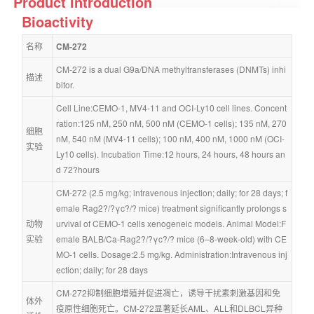
Product Introduction
Bioactivity
名称
CM-272
CM-272 is a dual G9a/DNA methyltransferases (DNMTs) inhi
描述
bitor.
Cell Line:CEMO-1, MV4-11 and OCI-Ly10 cell lines. Concent
ration:125 nM, 250 nM, 500 nM (CEMO-1 cells); 135 nM, 270 
细胞
nM, 540 nM (MV4-11 cells); 100 nM, 400 nM, 1000 nM (OCI-
实验
Ly10 cells). Incubation Time:12 hours, 24 hours, 48 hours an
d 72?hours
CM-272 (2.5 mg/kg; intravenous injection; daily; for 28 days; f
emale Rag2?/?γc?/? mice) treatment significantly prolongs s
动物
urvival of CEMO-1 cells xenogeneic models. Animal Model:F
实验
emale BALB/Ca-Rag2?/?γc?/? mice (6–8-week-old) with CE
MO-1 cells. Dosage:2.5 mg/kg. Administration:Intravenous inj
ection; daily; for 28 days
CM-272抑制细胞增殖并促进凋亡，诱导干扰素刺激基因和免
体外
疫原性细胞死亡。CM-272显著延长AML、ALL和DLBCL异种