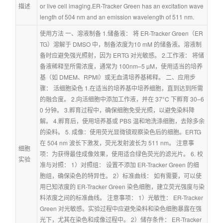
描述
or live cell imaging.ER-Tracker Green has an excitation wave
length of 504 nm and an emission wavelength of 511 nm.
使用方法 一、溶液制备 1.储备液： 将 ER-Tracker Green（ER
TG）溶解于 DMSO 中，制备浓度为10 mM 的储备液。溶液制
备时应避免强光照射，因为 ERTG 对光敏感。 2.工作液： 将储
备液稀释至所需浓度，通常为 100nm–5 µM，使用适当的培养
基（如 DMEM、RPMI）或无血清培养基稀释。 二、应用步
骤： 活细胞染色 1.在适当的培养基中培养细胞，直到达到所需
的融合度。 2.向活细胞中添加工作液，并在 37°C 下孵育 30–6
0 分钟。 3.孵育过程中，确保细胞免受光照，以避免染料降
解。 4.孵育后，使用培养基或 PBS 温和地洗涤细胞，去除多余
的染料。 5. 成像：使用荧光显微镜观察染色后的细胞。ERTG 
在 504 nm 波长下激发，荧光发射波长为 511 nm。 注意事
细胞
项：为获得最佳成像效果，使用适合绿色荧光的滤光片。 6. 校
实验
准与对照： 1）对照组： 设置不添加 ER-Tracker Green 的细
胞组，确保染色的特异性。 2）标准曲线： 如有需要，可以使
用已知浓度的 ER-Tracker Green 染色细胞，建立荧光强度与染
料浓度之间的标准曲线。 注意事项： 1）光敏性： ER-Tracker 
Green 对光敏感。实验过程中应避免染料和染色细胞暴露在强
光下，尤其在染色和成像过程中。 2）储存条件： ER-Tracker 