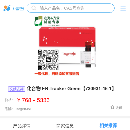
化合物 ER-Tracker Green【730931-46-1】
文献支持
￥768 - 5336
价格：
收藏
品牌：
TargetMol
货号：
T40842
相关推荐
产品详情
商家信息