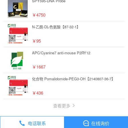
SPY595-DNA Probe
￥4750
N-乙酰-DL-色氨酸【87-32-1】
￥95
APC/Cyanine7 anti-mouse P2RY12
￥1667
化合物 Pomalidomide-PEG3-OH【2140807-36-7】
￥436
查看更多
电话联系
在线询价
丁香通
全部分类
试剂
化合物 ER-Tracker Green【730931-46-1】