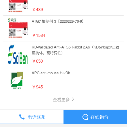
￥489
ATG7 抑制剂 3【2226229-76-9】
￥1584
KD-Validated Anti-ATG5 Rabbit pAb（KD&nbsp;KO验
证抗体，高特异性）
￥650
APC anti-mouse H-2Db
￥945
查看更多
电话联系
在线询价
丁香通
全部分类
试剂
化合物Fibronectin CS1 Peptide acetate