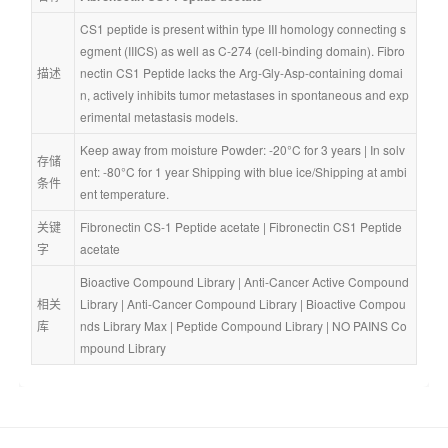
CS1 peptide is present within type III homology connecting s
egment (IIICS) as well as C-274 (cell-binding domain). Fibro
描述
nectin CS1 Peptide lacks the Arg-Gly-Asp-containing domai
n, actively inhibits tumor metastases in spontaneous and exp
erimental metastasis models.
Keep away from moisture Powder: -20°C for 3 years | In solv
存储
ent: -80°C for 1 year Shipping with blue ice/Shipping at ambi
条件
ent temperature.
关键
Fibronectin CS-1 Peptide acetate
 | 
Fibronectin CS1 Peptide 
字
acetate
Bioactive Compound Library
 | 
Anti-Cancer Active Compound 
相关
Library
 | 
Anti-Cancer Compound Library
 | 
Bioactive Compou
库
nds Library Max
 | 
Peptide Compound Library
 | 
NO PAINS Co
mpound Library