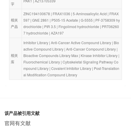
PAK1
 | 
AZ13705339
字
ZINC194100678
 | 
FRAX1036
 | 
5-Aminosalicylic Acid
 | 
FRAX
相关
597
 | 
GNE 2861
 | 
P505-15 Acetate
 | 
G-5555
 | 
PF-3758309 hy
产品
drochloride
 | 
PIR 3.5
 | 
Fingolimod hydrochloride
 | 
PRT06260
7 hydrochloride
 | 
AZA197
Inhibitor Library
 | 
Anti-Cancer Active Compound Library
 | 
Bio
active Compound Library
 | 
Anti-Cancer Compound Library
 | 
相关
Bioactive Compounds Library Max
 | 
Kinase Inhibitor Library
 | 
库
Fluorochemical Library
 | 
Cytoskeletal Signaling Pathway Co
mpound Library
 | 
Covalent Inhibitor Library
 | 
Post-Translation
al Modification Compound Library
该产品被引用文献
官网有文献