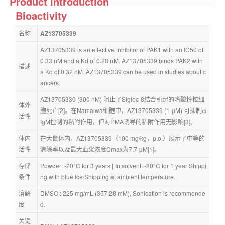
Product Introduction
Bioactivity
名称
AZ13705339
AZ13705339 is an effective inhibitor of PAK1 with an IC50 of 
0.33 nM and a Kd of 0.28 nM. AZ13705339 binds PAK2 with 
描述
a Kd of 0.32 nM. AZ13705339 can be used in studies about c
ancers.
AZ13705339 (300 nM) 阻止了Siglec-8结合引起的嗜酸性粒细
体外
胞死亡[2]。在Namalwa细胞中，AZ13705339 (1 μM) 可抑制α
活性
IgM控制的粘附作用，但对PMA诱导的粘附作用无影响[3]。
体内
在大鼠体内，AZ13705339（100 mg/kg，p.o.）展示了中等的
活性
清除率以及最大血浆浓度Cmax为7.7 μM[1]。
存储
Powder: -20°C for 3 years | In solvent: -80°C for 1 year Shippi
条件
ng with blue ice/Shipping at ambient temperature.
溶解
DMSO : 225 mg/mL (357.28 mM), Sonication is recommende
度
d.
关键