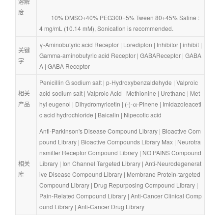
溶解
度
        10% DMSO+40% PEG300+5% Tween 80+45% Saline : 
4 mg/mL (10.14 mM), Sonication is recommended.
γ-Aminobutyric acid Receptor
 | 
Lorediplon
 | 
Inhibitor
 | 
inhibit
 | 
关键
Gamma-aminobutyric acid Receptor
 | 
GABAReceptor
 | 
GABA
字
A
 | 
GABA Receptor
Penicillin G sodium salt
 | 
p-Hydroxybenzaldehyde
 | 
Valproic 
相关
acid sodium salt
 | 
Valproic Acid
 | 
Methionine
 | 
Urethane
 | 
Met
产品
hyl eugenol
 | 
Dihydromyricetin
 | 
(-)-α-Pinene
 | 
Imidazoleaceti
c acid hydrochloride
 | 
Baicalin
 | 
Nipecotic acid
Anti-Parkinson's Disease Compound Library
 | 
Bioactive Com
pound Library
 | 
Bioactive Compounds Library Max
 | 
Neurotra
nsmitter Receptor Compound Library
 | 
NO PAINS Compound 
相关
Library
 | 
Ion Channel Targeted Library
 | 
Anti-Neurodegenerat
库
ive Disease Compound Library
 | 
Membrane Protein-targeted 
Compound Library
 | 
Drug Repurposing Compound Library
 | 
Pain-Related Compound Library
 | 
Anti-Cancer Clinical Comp
ound Library
 | 
Anti-Cancer Drug Library