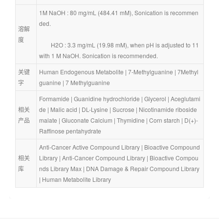
1M NaOH : 80 mg/mL (484.41 mM), Sonication is recommen
ded.
溶解
度
        H2O : 3.3 mg/mL (19.98 mM), when pH is adjusted to 11 
with 1 M NaOH. Sonication is recommended.
关键
Human Endogenous Metabolite
 | 
7-Methylguanine
 | 
7Methyl
字
guanine
 | 
7 Methylguanine
Formamide
 | 
Guanidine hydrochloride
 | 
Glycerol
 | 
Aceglutami
相关
de
 | 
Malic acid
 | 
DL-Lysine
 | 
Sucrose
 | 
Nicotinamide riboside 
产品
malate
 | 
Gluconate Calcium
 | 
Thymidine
 | 
Corn starch
 | 
D(+)-
Raffinose pentahydrate
Anti-Cancer Active Compound Library
 | 
Bioactive Compound 
相关
Library
 | 
Anti-Cancer Compound Library
 | 
Bioactive Compou
库
nds Library Max
 | 
DNA Damage & Repair Compound Library
| 
Human Metabolite Library