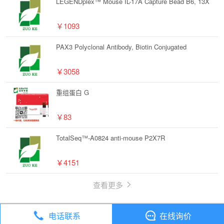
LEGENDplex™ Mouse IL-17A Capture Bead B6, 13X
￥1093
PAX3 Polyclonal Antibody, Biotin Conjugated
￥3058
重组蛋白 G
￥83
TotalSeq™-A0824 anti-mouse P2X7R
￥4151
查看更多
电话联系
在线询价
丁香通
全部分类
试剂
7-甲基鸟嘌呤【578-76-7】