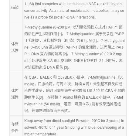
1 μM) that competes with the substrate NAD+, exhibiting anti
描述
cancer activity. As a natural nucleic acid metabolite, it may se
rve as a probe for protein-DNA interactions.
7-Methylguanine (0-200 μM) 以剂量依赖性方式对 PARP1 酶
的活性产生抑制作用 [1]。 7-Methylguanine 属于竞争性 PARP
-1 抑制剂，其抑制常数（Ki 值）为 61 μM [2]。 7-Methylguani
体外
ne (0-450 μM) 通过抑制 PARP-1 的催化活性，进而阻止 PAR
活性
P-1-DNA 复合物的解离 [2]。 7-Methylguanine (0.02-0.2 mg/
mL) 处理永生化人肾上皮细胞（NKE-hTERT）24 小时后，未
对该细胞造成 DNA 损伤 [3]。
在 CBA、BALB/c 和 C57BL/6 小鼠中，7-Methylguanine（50 
mg/kg，口服给药，每周 3 次，持续 4 周）未引起不良反应或
体内
形态学改变，同时可抑制患有子宫肉瘤 US-322 的 CBA 小鼠的
活性
肿瘤生长[3]。 在移植了 Akatol 肿瘤的 BALB/c 小鼠中，7-Met
hylguanine (50 mg/kg，灌胃，每周 3 次) 能有效穿透肿瘤组
织，并抑制结肠腺癌生长[5]。
Keep away from direct sunlight Powder: -20°C for 3 years | In 
存储
solvent: -80°C for 1 year Shipping with blue ice/Shipping at a
条件
mbient temperature.