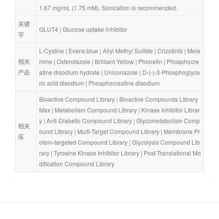
1.67 mg/mL (1.75 mM), Sonication is recommended.
关键
GLUT4
 | 
Glucose uptake inhibitor
字
L-Cystine
 | 
Evans blue
 | 
Allyl Methyl Sulfide
 | 
Crizotinib
 | 
Mela
相关
mine
 | 
Oxfendazole
 | 
Brilliant Yellow
 | 
Phloretin
 | 
Phosphocre
产品
atine disodium hydrate
 | 
Uniconazole
 | 
D-(-)-3-Phosphoglyce
ric acid disodium
 | 
Phosphocreatine disodium
Bioactive Compound Library
 | 
Bioactive Compounds Library 
Max
 | 
Metabolism Compound Library
 | 
Kinase Inhibitor Librar
y
 | 
Anti-Diabetic Compound Library
 | 
Glycometabolism Comp
相关
ound Library
 | 
Multi-Target Compound Library
 | 
Membrane Pr
库
otein-targeted Compound Library
 | 
Glycolysis Compound Lib
rary
 | 
Tyrosine Kinase Inhibitor Library
 | 
Post-Translational Mo
dification Compound Library