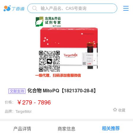
化合物 MitoPQ【1821370-28-8】
文献支持
￥279 - 7896
价格：
收藏
品牌：
TargetMol
货号：
T33412
相关推荐
产品详情
商家信息