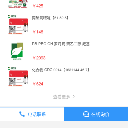
￥425
丙硫氧嘧啶【51-52-5】
￥148
RB-PEG-OH 罗丹明-聚乙二醇-羟基
￥2093
化合物 GDC-0214【1831144-46-7】
￥624
查看更多
电话联系
在线询价
丁香通
全部分类
试剂
化合物 MitoPQ【1821370-28-8】