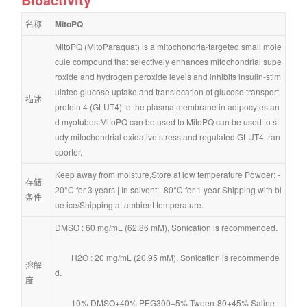
名称
MitoPQ
MitoPQ (MitoParaquat) is a mitochondria-targeted small mole
cule compound that selectively enhances mitochondrial supe
roxide and hydrogen peroxide levels and inhibits insulin-stim
ulated glucose uptake and translocation of glucose transport 
描述
protein 4 (GLUT4) to the plasma membrane in adipocytes an
d myotubes.MitoPQ can be used to MitoPQ can be used to st
udy mitochondrial oxidative stress and regulated GLUT4 tran
sporter.
Keep away from moisture,Store at low temperature Powder: -
存储
20°C for 3 years | In solvent: -80°C for 1 year Shipping with bl
条件
ue ice/Shipping at ambient temperature.
DMSO : 60 mg/mL (62.86 mM), Sonication is recommended.
        H2O : 20 mg/mL (20.95 mM), Sonication is recommende
溶解
d.
度
        10% DMSO+40% PEG300+5% Tween-80+45% Saline : 