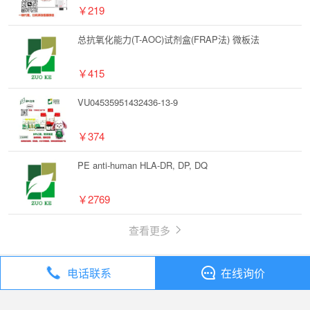
￥219
总抗氧化能力(T-AOC)试剂盒(FRAP法) 微板法
￥415
VU04535951432436-13-9
￥374
PE anti-human HLA-DR, DP, DQ
￥2769
查看更多
电话联系
在线询价
丁香通
全部分类
试剂
Sepimostat dimethanesulfonate【103926-82-5】