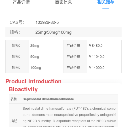
相关推荐
产品详情
商家信息
CAS号
：
103926-82-5
规格
：
25mg/50mg/100mg
规格：
25mg
产品价格：
￥8480.0
规格：
50mg
产品价格：
￥11040.0
规格：
100mg
产品价格：
￥14000.0
Product Introduction
Bioactivity
名称
Sepimostat dimethanesulfonate
Sepimostat dimethanesulfonate (FUT-187), a chemical comp
ound, demonstrates neuroprotective properties by antagonizi
描述
ng NR2B N-methyl-D-aspartate receptors at the NR2B subun
it's Ifenprodil-binding site. This compound effectively inhibits I