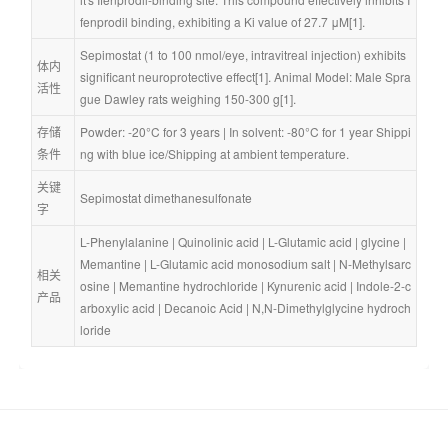
fenprodil binding, exhibiting a Ki value of 27.7 μM[1].
Sepimostat (1 to 100 nmol/eye, intravitreal injection) exhibits 
体内
significant neuroprotective effect[1]. Animal Model: Male Spra
活性
gue Dawley rats weighing 150-300 g[1].
存储
Powder: -20°C for 3 years | In solvent: -80°C for 1 year Shippi
条件
ng with blue ice/Shipping at ambient temperature.
关键
Sepimostat dimethanesulfonate
字
L-Phenylalanine
 | 
Quinolinic acid
 | 
L-Glutamic acid
 | 
glycine
 | 
Memantine
 | 
L-Glutamic acid monosodium salt
 | 
N-Methylsarc
相关
osine
 | 
Memantine hydrochloride
 | 
Kynurenic acid
 | 
Indole-2-c
产品
arboxylic acid
 | 
Decanoic Acid
 | 
N,N-Dimethylglycine hydroch
loride