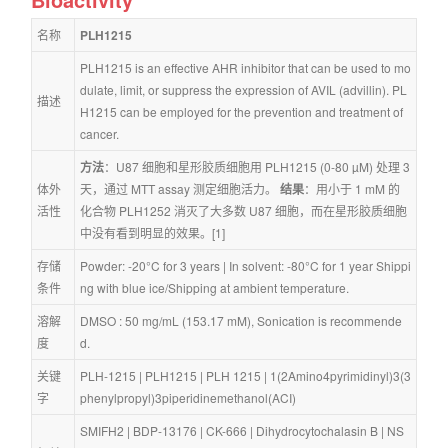
名称
PLH1215
PLH1215 is an effective AHR inhibitor that can be used to mo
dulate, limit, or suppress the expression of AVIL (advillin). PL
描述
H1215 can be employed for the prevention and treatment of 
cancer.
方法
：U87 细胞和星形胶质细胞用 PLH1215 (0-80 µM) 处理 3 
体外
天，通过 MTT assay 测定细胞活力。 
结果
：用小于 1 mM 的
活性
化合物 PLH1252 消灭了大多数 U87 细胞，而在星形胶质细胞
中没有看到明显的效果。[1]
存储
Powder: -20°C for 3 years | In solvent: -80°C for 1 year Shippi
条件
ng with blue ice/Shipping at ambient temperature.
溶解
DMSO : 50 mg/mL (153.17 mM), Sonication is recommende
度
d.
关键
PLH-1215
 | 
PLH1215
 | 
PLH 1215
 | 
1(2Amino4pyrimidinyl)3(3
字
phenylpropyl)3piperidinemethanol(ACI)
SMIFH2
 | 
BDP-13176
 | 
CK-666
 | 
Dihydrocytochalasin B
 | 
NS