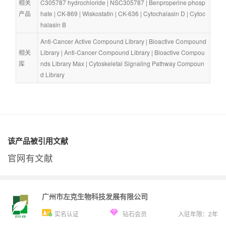
相关
C305787 hydrochloride
 | 
NSC305787
 | 
Benproperine phosp
产品
hate
 | 
CK-869
 | 
Wiskostatin
 | 
CK-636
 | 
Cytochalasin D
 | 
Cytoc
halasin B
Anti-Cancer Active Compound Library
 | 
Bioactive Compound 
相关
Library
 | 
Anti-Cancer Compound Library
 | 
Bioactive Compou
库
nds Library Max
 | 
Cytoskeletal Signaling Pathway Compoun
d Library
该产品被引用文献
官网有文献
广州市左克生物科技发展有限公司
实名认证
钻石会员
入驻年限：
2
年