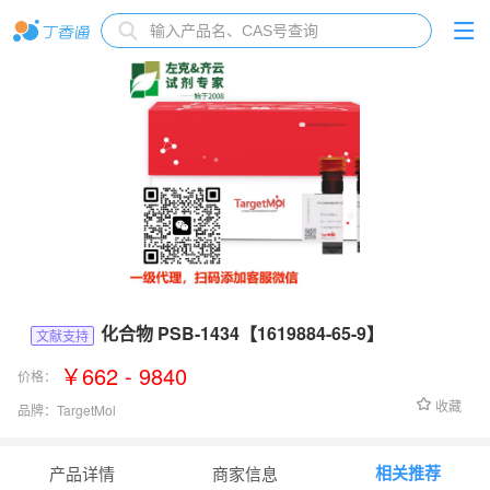
化合物 PSB-1434【1619884-65-9】
文献支持
￥662 - 9840
价格：
收藏
品牌：
TargetMol
货号：
T24679
相关推荐
产品详情
商家信息