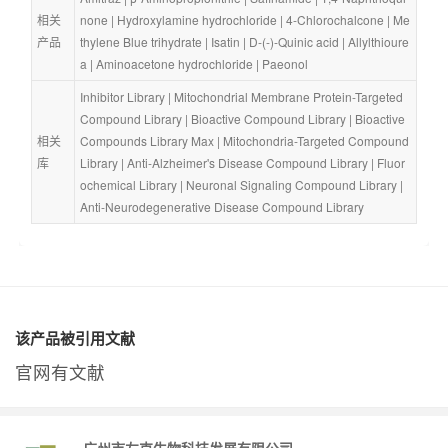
相关
none
 | 
Hydroxylamine hydrochloride
 | 
4-Chlorochalcone
 | 
Me
产品
thylene Blue trihydrate
 | 
Isatin
 | 
D-(-)-Quinic acid
 | 
Allylthioure
a
 | 
Aminoacetone hydrochloride
 | 
Paeonol
Inhibitor Library
 | 
Mitochondrial Membrane Protein-Targeted 
Compound Library
 | 
Bioactive Compound Library
 | 
Bioactive 
相关
Compounds Library Max
 | 
Mitochondria-Targeted Compound 
库
Library
 | 
Anti-Alzheimer's Disease Compound Library
 | 
Fluor
ochemical Library
 | 
Neuronal Signaling Compound Library
 | 
Anti-Neurodegenerative Disease Compound Library
该产品被引用文献
官网有文献
广州市左克生物科技发展有限公司