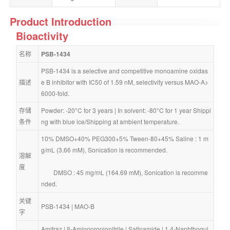
Product Introduction
Bioactivity
名称
PSB-1434
PSB-1434 is a selective and competitive monoamine oxidas
描述
e B inhibitor with IC50 of 1.59 nM, selectivity versus MAO-A>
6000-fold.
存储
Powder: -20°C for 3 years | In solvent: -80°C for 1 year Shippi
条件
ng with blue ice/Shipping at ambient temperature.
10% DMSO+40% PEG300+5% Tween-80+45% Saline : 1 m
g/mL (3.66 mM), Sonication is recommended.
溶解
度
        DMSO : 45 mg/mL (164.69 mM), Sonication is recomme
nded.
关键
PSB-1434
 | 
MAO-B
字
Amitraz
 | 
β-Aminopropionitrile
 | 
Safinamide
 | 
1,4-Naphthoqui