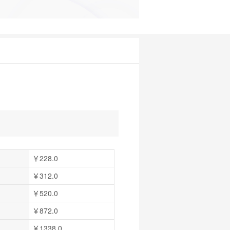
￥228.0
￥312.0
￥520.0
￥872.0
￥1338.0