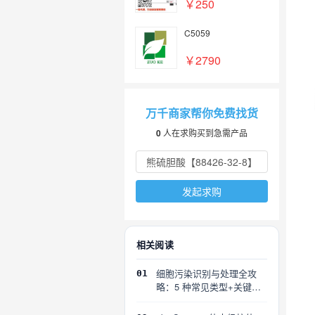
￥250
C5059
￥2790
万千商家帮你免费找货
0
人在求购买到急需产品
发起求购
相关阅读
细胞污染识别与处理全攻
01
略：5 种常见类型+关键误
区