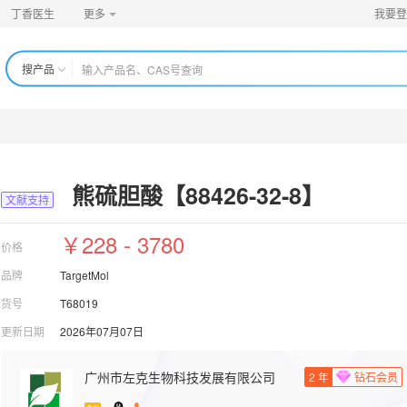
丁香医生
更多
我要登
搜产品
】
熊硫胆酸【88426-32-8】
文献支持
￥228 - 3780
价格
品牌
TargetMol
货号
T68019
更新日期
2026年07月07日
广州市左克生物科技发展有限公司
2
年
钻石会员