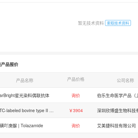
暂无技术资料
索取技术资料
类产品报价
产品价格
产品名称
公司名称
tarBright星光染料偶联抗体
询价
FITC-labeled bovine type II collagen substrate, 10 mg
￥3904
深圳欣博盛生物科技
磺吖庚脲 | Tolazamide
询价
艾美捷科技有限公司