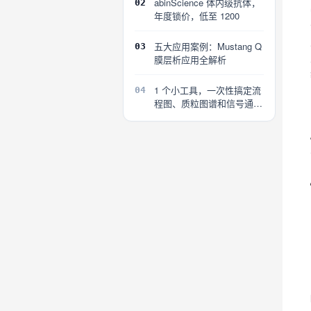
abinScience 体内级抗体，
02
年度锁价，低至 1200
五大应用案例：Mustang Q
03
膜层析应用全解析
1 个小工具，一次性搞定流
04
程图、质粒图谱和信号通路
图