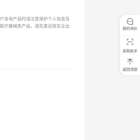
户咨询产品时请注意保护个人信息及
医疗器械类产品，请先查证核实企业
我的询价
采购助手
返回顶部
0
元
试
用
关
注
研
选
菌