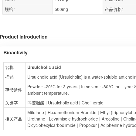
规格：
500mg
产品价格：
Product Introduction
Bioactivity
名称
Ursulcholic acid
描述
Ursulcholic acid (Ursulcholic) is a water-soluble anticho
Powder: -20°C for 3 years | In solvent: -80°C for 1 year S
存储条件
ambient temperature.
关键字
熊硫胆酸
 | 
Ursulcholic acid
 | 
Cholinergic
Mitotane
 | 
Hexamethonium Bromide
 | 
Ethyl (triphenylph
相关产品
Urethane
 | 
Levamisole hydrochloride
 | 
Arecoline
 | 
Cholin
Dicyclohexylcarbodiimide
 | 
Propoxur
 | 
Adiphenine hydroc