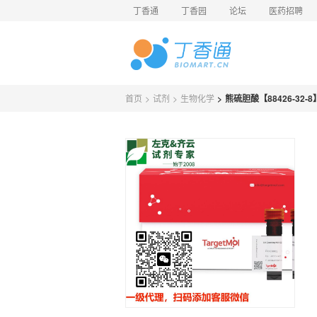
丁香通
丁香园
论坛
医药招聘
首页
>
试剂
>
生物化学
>
熊硫胆酸【88426-32-8