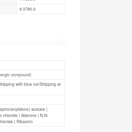
￥3780.0
linergic compound.
hipping with blue ice/Shipping at 
osphoranylidene) acetate
 | 
e chloride
 | 
Adenine
 | 
N,N-
hloride
 | 
Ribavirin