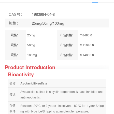
CAS号
：
1983984-04-8
规格
：
25mg/50mg/100mg
规格：
25mg
产品价格：
￥8480.0
规格：
50mg
产品价格：
￥11040.0
规格：
100mg
产品价格：
￥14000.0
Product Introduction
Bioactivity
名称
Avotaciclib sulfate
Avotaciclib sulfate is a cyclin-dependent kinase inhibitor and 
描述
antineoplastic.
存储
Powder: -20°C for 3 years | In solvent: -80°C for 1 year Shippi
条件
ng with blue ice/Shipping at ambient temperature.