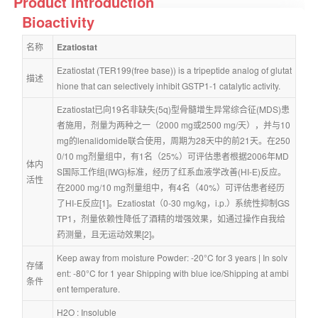
Product Introduction
Bioactivity
名称
Ezatiostat
Ezatiostat (TER199(free base)) is a tripeptide analog of glutat
描述
hione that can selectively inhibit GSTP1-1 catalytic activity.
Ezatiostat已向19名非缺失(5q)型骨髓增生异常综合征(MDS)患
者施用，剂量为两种之一（2000 mg或2500 mg/天），并与10 
mg的lenalidomide联合使用，周期为28天中的前21天。在250
0/10 mg剂量组中，有1名（25%）可评估患者根据2006年MD
体内
S国际工作组(IWG)标准，经历了红系血液学改善(HI-E)反应。
活性
在2000 mg/10 mg剂量组中，有4名（40%）可评估患者经历
了HI-E反应[1]。Ezatiostat（0-30 mg/kg，i.p.）系统性抑制GS
TP1，剂量依赖性降低了酒精的增强效果，如通过操作自我给
药测量，且无运动效果[2]。
Keep away from moisture Powder: -20°C for 3 years | In solv
存储
ent: -80°C for 1 year Shipping with blue ice/Shipping at ambi
条件
ent temperature.
H2O : Insoluble