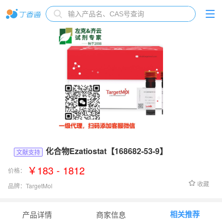
化合物Ezatiostat【168682-53-9】
文献支持
￥183 - 1812
价格：
收藏
品牌：
TargetMol
货号：
T5097
相关推荐
产品详情
商家信息