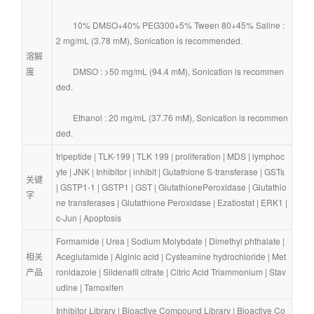
        10% DMSO+40% PEG300+5% Tween 80+45% Saline : 
2 mg/mL (3.78 mM), Sonication is recommended.
溶解
度
        DMSO : >50 mg/mL (94.4 mM), Sonication is recommen
ded.
        Ethanol : 20 mg/mL (37.76 mM), Sonication is recommen
ded.
tripeptide
 | 
TLK-199
 | 
TLK 199
 | 
proliferation
 | 
MDS
 | 
lymphoc
yte
 | 
JNK
 | 
Inhibitor
 | 
inhibit
 | 
Gutathione S-transferase
 | 
GSTs
关键
| 
GSTP1-1
 | 
GSTP1
 | 
GST
 | 
GlutathionePeroxidase
 | 
Glutathio
字
ne transferases
 | 
Glutathione Peroxidase
 | 
Ezatiostat
 | 
ERK1
 | 
c-Jun
 | 
Apoptosis
Formamide
 | 
Urea
 | 
Sodium Molybdate
 | 
Dimethyl phthalate
 | 
相关
Aceglutamide
 | 
Alginic acid
 | 
Cysteamine hydrochloride
 | 
Met
产品
ronidazole
 | 
Sildenafil citrate
 | 
Citric Acid Triammonium
 | 
Stav
udine
 | 
Tamoxifen
Inhibitor Library
 | 
Bioactive Compound Library
 | 
Bioactive Co