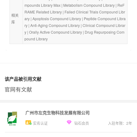
mpounds Library Max
 | 
Metabolism Compound Library
 | 
ReF
RAME Related Library
 | 
Failed Clinical Trials Compound Libr
相关
ary
 | 
Apoptosis Compound Library
 | 
Peptide Compound Libra
库
ry
 | 
Anti-Aging Compound Library
 | 
Clinical Compound Librar
y
 | 
Orally Active Compound Library
 | 
Drug Repurposing Com
pound Library
该产品被引用文献
官网有文献
广州市左克生物科技发展有限公司
实名认证
钻石会员
入驻年限：
2
年