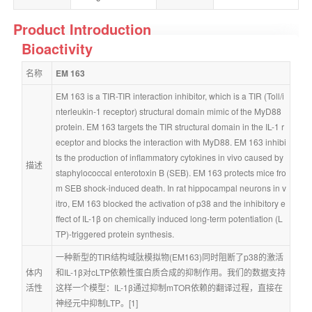
Product Introduction
Bioactivity
名称
EM 163
EM 163 is a TIR-TIR interaction inhibitor, which is a TIR (Toll/i
nterleukin-1 receptor) structural domain mimic of the MyD88 
protein. EM 163 targets the TIR structural domain in the IL-1 r
eceptor and blocks the interaction with MyD88. EM 163 inhibi
ts the production of inflammatory cytokines in vivo caused by 
描述
staphylococcal enterotoxin B (SEB). EM 163 protects mice fro
m SEB shock-induced death. In rat hippocampal neurons in v
itro, EM 163 blocked the activation of p38 and the inhibitory e
ffect of IL-1β on chemically induced long-term potentiation (L
TP)-triggered protein synthesis.
一种新型的TIR结构域肽模拟物(EM163)同时阻断了p38的激活
体内
和IL-1β对cLTP依赖性蛋白质合成的抑制作用。我们的数据支持
活性
这样一个模型：IL-1β通过抑制mTOR依赖的翻译过程，直接在
神经元中抑制LTP。[1]