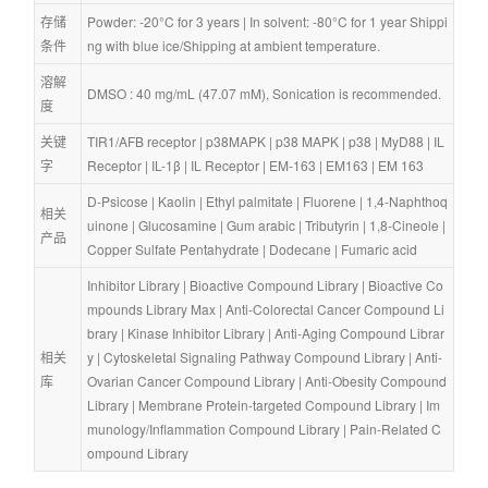
存储
Powder: -20°C for 3 years | In solvent: -80°C for 1 year Shippi
条件
ng with blue ice/Shipping at ambient temperature.
溶解
DMSO : 40 mg/mL (47.07 mM), Sonication is recommended.
度
关键
TIR1/AFB receptor
 | 
p38MAPK
 | 
p38 MAPK
 | 
p38
 | 
MyD88
 | 
IL
字
Receptor
 | 
IL-1β
 | 
IL Receptor
 | 
EM-163
 | 
EM163
 | 
EM 163
D-Psicose
 | 
Kaolin
 | 
Ethyl palmitate
 | 
Fluorene
 | 
1,4-Naphthoq
相关
uinone
 | 
Glucosamine
 | 
Gum arabic
 | 
Tributyrin
 | 
1,8-Cineole
 | 
产品
Copper Sulfate Pentahydrate
 | 
Dodecane
 | 
Fumaric acid
Inhibitor Library
 | 
Bioactive Compound Library
 | 
Bioactive Co
mpounds Library Max
 | 
Anti-Colorectal Cancer Compound Li
brary
 | 
Kinase Inhibitor Library
 | 
Anti-Aging Compound Librar
相关
y
 | 
Cytoskeletal Signaling Pathway Compound Library
 | 
Anti-
库
Ovarian Cancer Compound Library
 | 
Anti-Obesity Compound 
Library
 | 
Membrane Protein-targeted Compound Library
 | 
Im
munology/Inflammation Compound Library
 | 
Pain-Related C
ompound Library