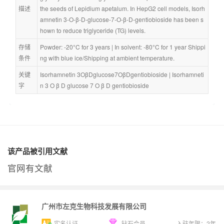
描述
the seeds of Lepidium apetalum. In HepG2 cell models, Isorh
amnetin 3-O-β-D-glucose-7-O-β-D-gentiobioside has been s
hown to reduce triglyceride (TG) levels.
存储
Powder: -20°C for 3 years | In solvent: -80°C for 1 year Shippi
条件
ng with blue ice/Shipping at ambient temperature.
关键
Isorhamnetin 3OβDglucose7OβDgentiobioside
 | 
Isorhamneti
字
n 3 O β D glucose 7 O β D gentiobioside
该产品被引用文献
官网有文献
广州市左克生物科技发展有限公司
实名认证
钻石会员
入驻年限：
2
年