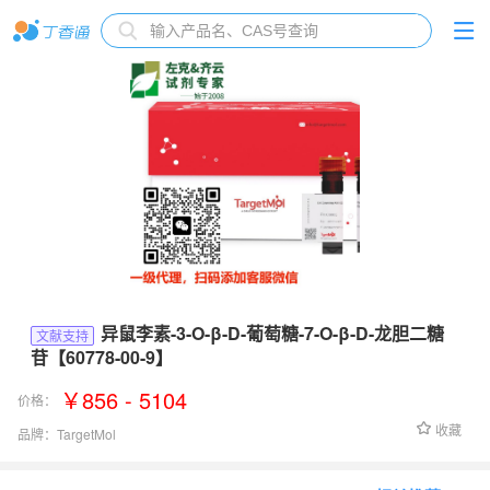
异鼠李素-3-O-β-D-葡萄糖-7-O-β-D-龙胆二糖
文献支持
苷【60778-00-9】
￥856 - 5104
价格：
收藏
品牌：
TargetMol
货号：
TN4324