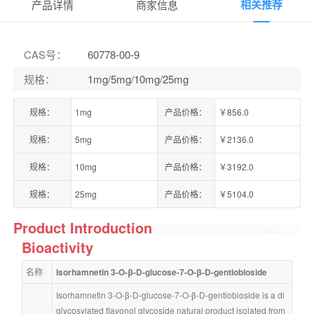
相关推荐
产品详情
商家信息
CAS号
：
60778-00-9
规格
：
1mg/5mg/10mg/25mg
规格：
1mg
产品价格：
￥856.0
规格：
5mg
产品价格：
￥2136.0
规格：
10mg
产品价格：
￥3192.0
规格：
25mg
产品价格：
￥5104.0
Product Introduction
Bioactivity
名称
Isorhamnetin 3-O-β-D-glucose-7-O-β-D-gentiobioside
Isorhamnetin 3-O-β-D-glucose-7-O-β-D-gentiobioside is a di
glycosylated flavonol glycoside natural product isolated from 