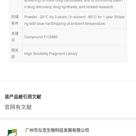
n drug discovery, drug synthesis, and related research.
存储
Powder: -20°C for 3 years | In solvent: -80°C for 1 year Shippi
条件
ng with blue ice/Shipping at ambient temperature.
关键
Compound Fr13980
字
相关
High Solubility Fragment Library
库
该产品被引用文献
官网有文献
广州市左克生物科技发展有限公司