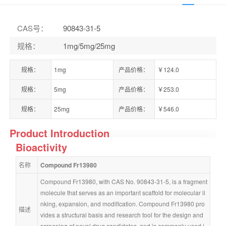
CAS号
：
90843-31-5
规格
：
1mg/5mg/25mg
规格：
1mg
产品价格：
￥124.0
规格：
5mg
产品价格：
￥253.0
规格：
25mg
产品价格：
￥546.0
Product Introduction
Bioactivity
名称
Compound Fr13980
Compound Fr13980, with CAS No. 90843-31-5, is a fragment 
molecule that serves as an important scaffold for molecular li
nking, expansion, and modification. Compound Fr13980 pro
描述
vides a structural basis and research tool for the design and 
screening of novel drug candidates, and is commonly used i