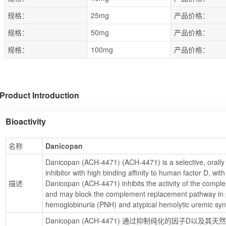
规格：
25mg
产品价格：
规格：
50mg
产品价格：
规格：
100mg
产品价格：
Product Introduction
Bioactivity
名称
Danicopan
Danicopan (ACH-4471) (ACH-4471) is a selective, orally a
inhibitor with high binding affinity to human factor D, wit
描述
Danicopan (ACH-4471) inhibits the activity of the comp
and may block the complement replacement pathway in p
hemoglobinuria (PNH) and atypical hemolytic uremic s
Danicopan (ACH-4471) 通过抑制纯化的因子D以及