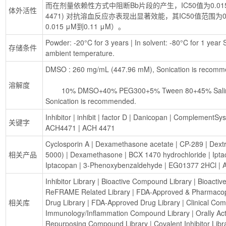
而在剂量依赖性方式中阻断Bb片段的产生，IC50值为0.015 μM
体外活性
4471) 对抗溶血反应亦表现出显著效能，其IC50值范围为0.00
0.015 μM到0.11 μM）。
Powder: -20°C for 3 years | In solvent: -80°C for 1 year S
存储条件
ambient temperature.
DMSO : 260 mg/mL (447.96 mM), Sonication is recomm
溶解度
        10% DMSO+40% PEG300+5% Tween 80+45% Saline : 5 mg/mL (8.61 mM), 
Sonication is recommended.
Inhibitor
 | 
inhibit
 | 
factor D
 | 
Danicopan
 | 
ComplementSys
关键字
ACH4471
 | 
ACH 4471
Cyclosporin A
 | 
Dexamethasone acetate
 | 
CP-289
 | 
Dextr
相关产品
5000)
 | 
Dexamethasone
 | 
BCX 1470 hydrochloride
 | 
Ipta
Iptacopan
 | 
3-Phenoxybenzaldehyde
 | 
EG01377 2HCl
 | 
Inhibitor Library
 | 
Bioactive Compound Library
 | 
Bioactiv
ReFRAME Related Library
 | 
FDA-Approved & Pharmacop
相关库
Drug Library
 | 
FDA-Approved Drug Library
 | 
Clinical Co
Immunology/Inflammation Compound Library
 | 
Orally A
Repurposing Compound Library
 | 
Covalent Inhibitor Libr