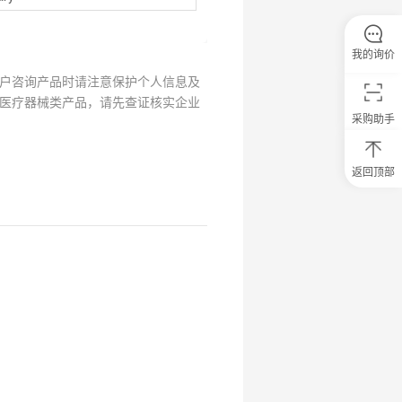
我的询价
户咨询产品时请注意保护个人信息及
医疗器械类产品，请先查证核实企业
采购助手
返回顶部
0
元
试
用
关
注
研
选
菌