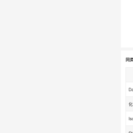
同
Da
化
S