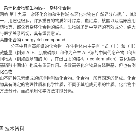
杂环
化合物
和生物碱-- 杂环
化合物
网络 第十九章 杂环
化合物
和生物碱 杂环
化合物
在自然界分布很广，其
一，用途也很多。许多重要的物质如叶绿素、血红素、核酸以及临床应用
药物等，都含有杂环
化合物
的结构。生物碱多是中草药的有效成分，绝大
与医学关系密切，具有重要意义。
高能
化合物
energy rich compound
分子中具有高能键的
化合物
。在生物体内主要有上式（Ⅰ）和（Ⅱ
藏能量（例如 ATP、肌酸磷酸）和作为产生 ATP源的中间代谢产物（
间物质（例如酰基辅酶 A），在蛋白质的结构（ conformation）变化
基磷酸中间体）也具有重要作用。多数高等
化合物
具有磷酸基，但也有
化合物
由不同种元素组成的纯净物叫做
化合物
。
化合物
一般有固定的组成。
化合
物
具有确定的物理性质和化学性质，不同于其组成元素的性质。
化合物
中
方法分开，而必须用化学方法才能分离。
技术资料