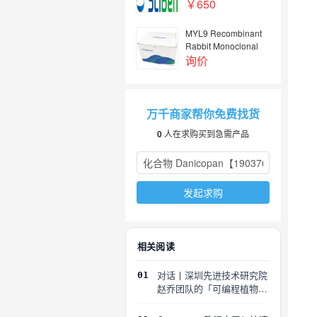
mAb（KD&nbsp;KO验
￥650
证抗体，高特异性）
MYL9 Recombinant
Rabbit Monoclonal
Antibody
询价
万千商家帮你免费找货
0
人在求购买到急需产品
发起求购
相关阅读
对话丨深圳先进技术研究院
01
赵乔团队的「可编程植物」
探索