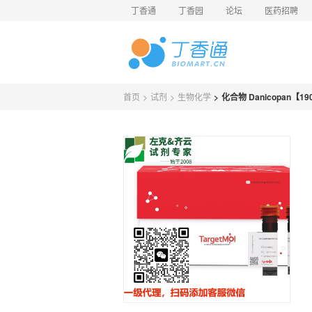
丁香通
丁香园
论坛
医药招聘
首页
>
试剂
>
生物化学
>
化合物 Danicopan【190