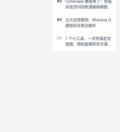
Cytoscape 教程来了！快速
02
实现顶刊同款通路网络图
五大应用案例：Mustang Q
03
膜层析应用全解析
1 个小工具，一次性搞定流
04
程图、质粒图谱和信号通路
图