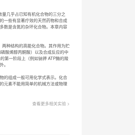
数量几乎占已知有机
化合物
的三分之
的一些有显著疗效的天然药物和合成
多数是含氮的杂环
化合物
。本章内容
）两种结构的高能
化合物
。其作用为贮
例如磷酸烯醇丙酮酸）以及合成反应的中
周期的第一阶段上（例如钠钾 ATP酶的羧
例外。
物
的组成一般可用化学式表示。
化合
的元素不能用简单的机械方法或物理
查看更多相关实验 >