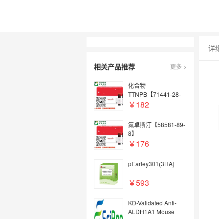
详
相关产品推荐
更多 >
化合物
TTNPB【71441-28-
6】
￥182
氮卓斯汀【58581-89-
8】
￥176
pEarley301(3HA)
￥593
KD-Validated Anti-
ALDH1A1 Mouse