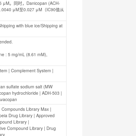
。同时，Danicopan (ACH-
40 μM至0.027 μM（IC90值从
hipping with blue ice/Shipping at 
ended.
tem
 | 
Complement System
 | 
an sulfate sodium salt (MW 
copan hydrochloride
 | 
ADH-503
 | 
Avacopan
e Compounds Library Max
 | 
eia Drug Library
 | 
Approved 
mpound Library
 | 
ctive Compound Library
 | 
Drug 
ary