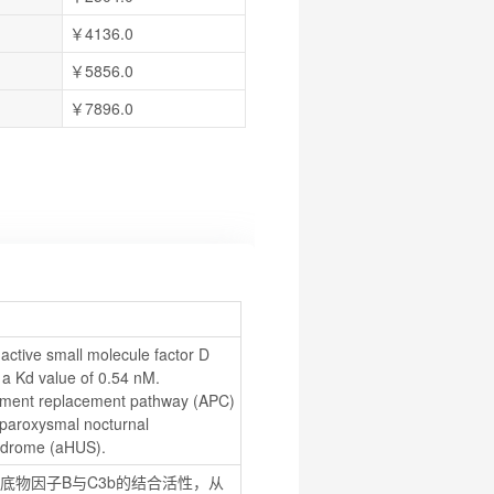
￥4136.0
￥5856.0
￥7896.0
ctive small molecule factor D 
h a Kd value of 0.54 nM. 
lement replacement pathway (APC) 
aroxysmal nocturnal 
yndrome (aHUS).
其天然底物因子B与C3b的结合活性，从