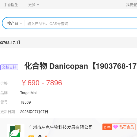
丁香医生
更多
我要登
搜产品
3768-17-1】
化合物 Danicopan【1903768-17
文献支持
￥690 - 7896
价格
品牌
TargetMol
货号
T8509
更新日期
2026年07月07日
广州市左克生物科技发展有限公司
2
年
钻石会员