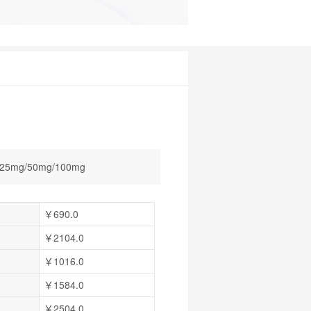
25mg/50mg/100mg
￥690.0
￥2104.0
￥1016.0
￥1584.0
￥2504.0