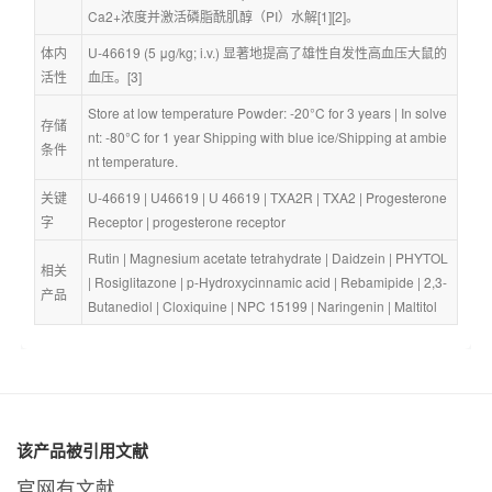
Ca2+浓度并激活磷脂酰肌醇（PI）水解[1][2]。
体内
U-46619 (5 μg/kg; i.v.) 显著地提高了雄性自发性高血压大鼠的
活性
血压。[3]
Store at low temperature Powder: -20°C for 3 years | In solve
存储
nt: -80°C for 1 year Shipping with blue ice/Shipping at ambie
条件
nt temperature.
关键
U-46619
 | 
U46619
 | 
U 46619
 | 
TXA2R
 | 
TXA2
 | 
Progesterone
字
Receptor
 | 
progesterone receptor
Rutin
 | 
Magnesium acetate tetrahydrate
 | 
Daidzein
 | 
PHYTOL
相关
| 
Rosiglitazone
 | 
p-Hydroxycinnamic acid
 | 
Rebamipide
 | 
2,3-
产品
Butanediol
 | 
Cloxiquine
 | 
NPC 15199
 | 
Naringenin
 | 
Maltitol
该产品被引用文献
官网有文献