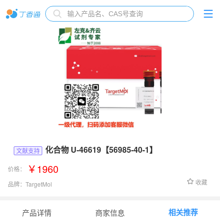
化合物 U-46619【56985-40-1】
文献支持
￥1960
价格：
收藏
品牌：
TargetMol
货号：
T17189
相关推荐
产品详情
商家信息