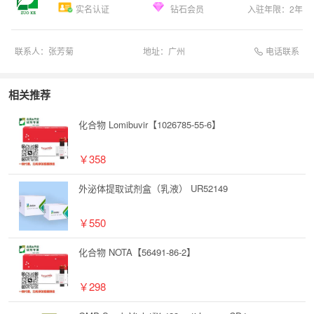
实名认证
钻石会员
入驻年限：
2
年
电话联系
联系人：
张芳菊
地址：
广州
相关推荐
化合物 Lomibuvir【1026785-55-6】
￥358
外泌体提取试剂盒（乳液） UR52149
￥550
化合物 NOTA【56491-86-2】
￥298