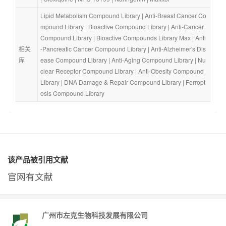
Lipid Metabolism Compound Library
 | 
Anti-Breast Cancer Co
mpound Library
 | 
Bioactive Compound Library
 | 
Anti-Cancer 
Compound Library
 | 
Bioactive Compounds Library Max
 | 
Anti
相关
-Pancreatic Cancer Compound Library
 | 
Anti-Alzheimer's Dis
库
ease Compound Library
 | 
Anti-Aging Compound Library
 | 
Nu
clear Receptor Compound Library
 | 
Anti-Obesity Compound 
Library
 | 
DNA Damage & Repair Compound Library
 | 
Ferropt
osis Compound Library
该产品被引用文献
官网有文献
广州市左克生物科技发展有限公司