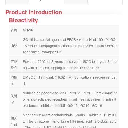
Product Introduction
Bioactivity
名称
GQ-16
GQ-16 is a partial agonist of PPARγ with a Ki of 160 nM. GQ-
描述
16 reduces adipogenic actions and promotes insulin Sensitiz
ation without weight gain.
存储
Powder: -20°C for 3 years | In solvent: -80°C for 1 year Shippi
条件
ng with blue ice/Shipping at ambient temperature.
溶解
DMSO : 4.19 mg/mL (10.02 mM), Sonication is recommende
度
d.
reduced adipogenic actions
 | 
PPARγ
 | 
PPAR
 | 
Peroxisome pr
关键
oliferator-activated receptors
 | 
insulin sensitization
 | 
insulin R
字
esistance
 | 
Inhibitor
 | 
inhibit
 | 
GQ-16
 | 
GQ16
 | 
GQ 16
Magnesium acetate tetrahydrate
 | 
Icariin
 | 
Daidzein
 | 
PHYTO
相关
L
 | 
Rosiglitazone
 | 
Fenofibrate
 | 
Retinoic acid
 | 
2,3-Butanediol
产品
| 
Cloxiquine
 | 
NPC 15199
 | 
Naringenin
 | 
Maltitol