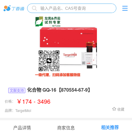
化合物 GQ-16【870554-67-9】
文献支持
￥174 - 3496
价格：
收藏
品牌：
TargetMol
货号：
T21955
相关推荐
产品详情
商家信息