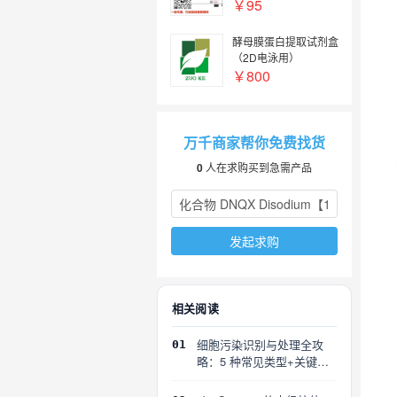
￥95
酵母膜蛋白提取试剂盒
（2D电泳用）
￥800
万千商家帮你免费找货
0
人在求购买到急需产品
发起求购
相关阅读
细胞污染识别与处理全攻
01
略：5 种常见类型+关键误
区