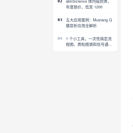
abinScience 体内级抗体，
02
年度锁价，低至 1200
五大应用案例：Mustang Q
03
膜层析应用全解析
1 个小工具，一次性搞定流
04
程图、质粒图谱和信号通路
图