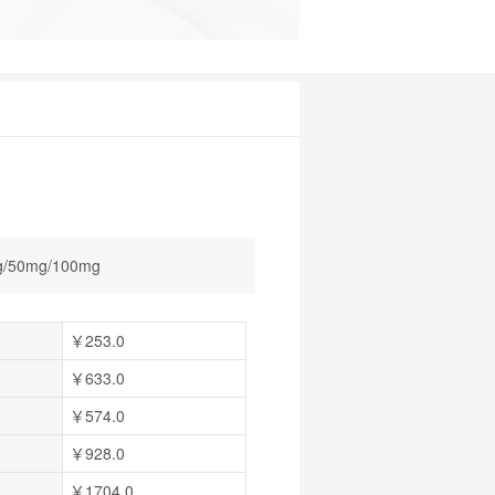
g/50mg/100mg
￥253.0
￥633.0
￥574.0
￥928.0
￥1704.0