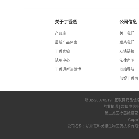
关于丁香通
公司信息
产品库
关于我们
最新产品列表
联系我们
丁香实验
友情链接
试用中心
法律声明
丁香通新浪微博
网站导航
加盟丁香园
浙B2-20070219
| 互联网药品信
营业执照
|
增值电信
第二类医疗器械经营备案
Copyr
公司名称：杭州联科美讯生物医药技术有限