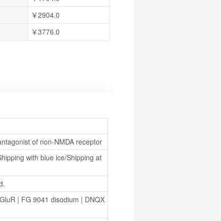
￥2904.0
￥3776.0
 antagonist of non-NMDA receptor
hipping with blue ice/Shipping at 
d.
iGluR
 | 
FG 9041 disodium
 | 
DNQX 