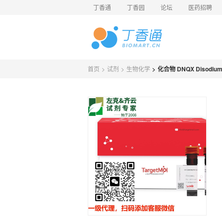
丁香通
丁香园
论坛
医药招聘
首页
>
试剂
>
生物化学
>
化合物 DNQX Disodium