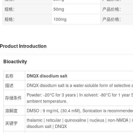
规格：
50mg
产品价格：
规格：
100mg
产品价格：
Product Introduction
Bioactivity
名称
DNQX disodium salt
描述
DNQX disodium salt is a water-soluble form of selective
Powder: -20°C for 3 years | In solvent: -80°C for 1 year S
存储条件
ambient temperature.
溶解度
DMSO : 9 mg/mL (30.4 mM), Sonication is recommende
thalamic
 | 
reticular
 | 
quinoxaline
 | 
nucleus
 | 
non-NMDA
 | 
关键字
disodium salt
 | 
DNQX