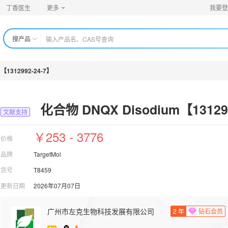
丁香医生
更多
我要登
搜产品
【1312992-24-7】
化合物 DNQX Disodium【131299
文献支持
￥253 - 3776
价格
品牌
TargetMol
货号
T8459
更新日期
2026年07月07日
广州市左克生物科技发展有限公司
2
年
钻石会员