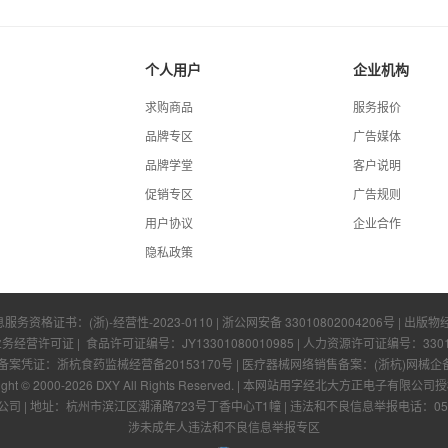
个人用户
企业机构
求购商品
服务报价
品牌专区
广告媒体
品牌学堂
客户说明
促销专区
广告规则
用户协议
企业合作
隐私政策
息服务资格证书：
(浙)-经营性-2023-0110
|
浙公网安备 33010802004206号
| 出版物
业务经营许可证
| 食品许可证编号：
JY13301080010985
| 人力资源许可证编号：
330
凭证：浙杭食药监械经营备20153170号 | 医疗器械网络销售备案：(浙杭)网械企备字[
ight © 2000-
2026
DXY All Rights Reserved.
|
本网站用字经北大方正电子有限公司授
公司
|
地址：杭州市滨江区潮涌路723号丁香中心T1幢
|
违法和不良信息举报电话：0571-
涉未成年人违法和不良信息举报专区