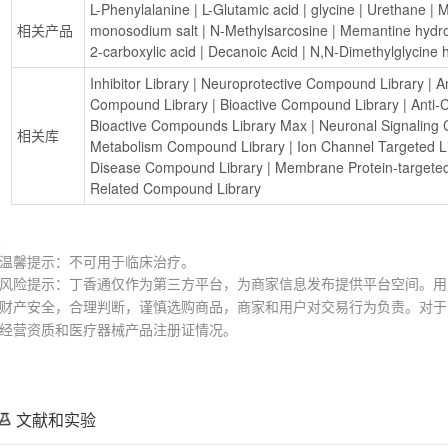
L-Phenylalanine
 | 
L-Glutamic acid
 | 
glycine
 | 
Urethane
 | 
M
相关产品
monosodium salt
 | 
N-Methylsarcosine
 | 
Memantine hydro
2-carboxylic acid
 | 
Decanoic Acid
 | 
N,N-Dimethylglycine 
Inhibitor Library
 | 
Neuroprotective Compound Library
 | 
A
Compound Library
 | 
Bioactive Compound Library
 | 
Anti-
Bioactive Compounds Library Max
 | 
Neuronal Signaling
相关库
Metabolism Compound Library
 | 
Ion Channel Targeted L
Disease Compound Library
 | 
Membrane Protein-targete
Related Compound Library
温馨提示：不可用于临床治疗。
风险提示：丁香通仅作为第三方平台，为商家信息发布提供平台空间。用
财产安全，合理判断，谨慎选购商品，商家和用户对交易行为负责。对于
经营资质和医疗器械产品注册证情况。
文献和实验