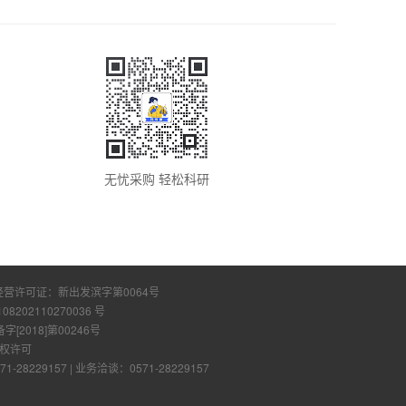
无忧采购 轻松科研
经营许可证：
新出发滨字第0064号
108202110270036 号
2018]第00246号
权许可
28229157
|
业务洽谈：0571-28229157