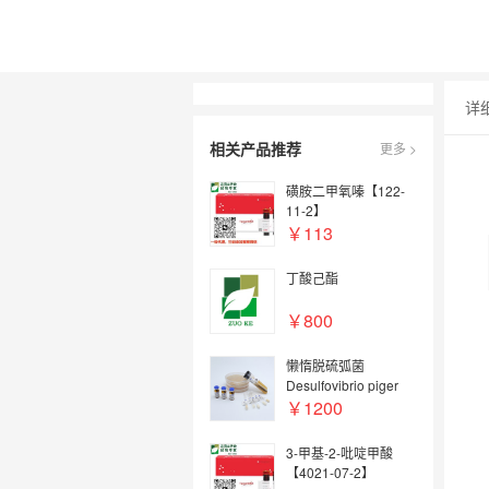
详
相关产品推荐
更多 >
磺胺二甲氧嗪【122-
11-2】
￥113
丁酸己酯
￥800
懒惰脱硫弧菌
Desulfovibrio piger
￥1200
3-甲基-2-吡啶甲酸
【4021-07-2】