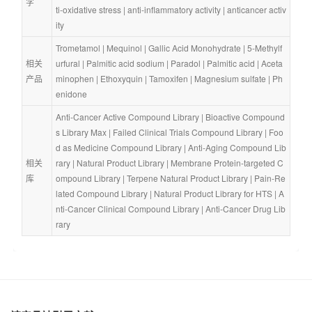
字
ti-oxidative stress
 | 
anti-inflammatory activity
 | 
anticancer activ
ity
Trometamol
 | 
Mequinol
 | 
Gallic Acid Monohydrate
 | 
5-Methylf
相关
urfural
 | 
Palmitic acid sodium
 | 
Paradol
 | 
Palmitic acid
 | 
Aceta
产品
minophen
 | 
Ethoxyquin
 | 
Tamoxifen
 | 
Magnesium sulfate
 | 
Ph
enidone
Anti-Cancer Active Compound Library
 | 
Bioactive Compound
s Library Max
 | 
Failed Clinical Trials Compound Library
 | 
Foo
d as Medicine Compound Library
 | 
Anti-Aging Compound Lib
相关
rary
 | 
Natural Product Library
 | 
Membrane Protein-targeted C
库
ompound Library
 | 
Terpene Natural Product Library
 | 
Pain-Re
lated Compound Library
 | 
Natural Product Library for HTS
 | 
A
nti-Cancer Clinical Compound Library
 | 
Anti-Cancer Drug Lib
rary