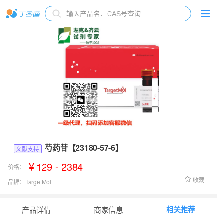
芍药苷【23180-57-6】
文献支持
￥129 - 2384
价格：
收藏
品牌：
TargetMol
货号：
T2230
相关推荐
产品详情
商家信息