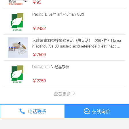
￥95
Pacific Blue™ anti-human CD3
￥2482
人腺病毒33型核酸参考品（热灭活）（强阳性）Huma
n adenovirus 33 nucleic acid reference (Heat inactiva
ted) (Strongly positive)
￥7500
Lorcaserin N-羟基杂质
￥2250
查看更多
电话联系
在线询价
丁香通
全部分类
试剂
芍药苷【23180-57-6】