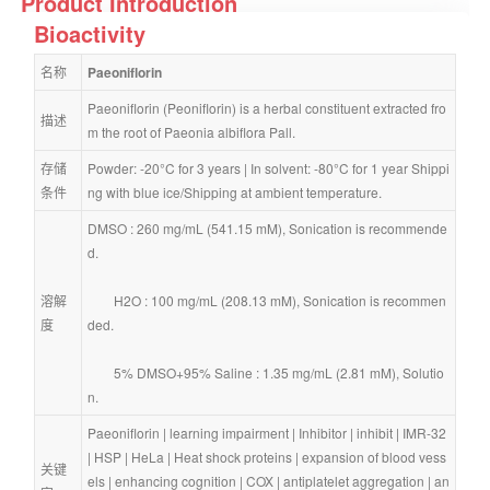
Product Introduction
Bioactivity
名称
Paeoniflorin
Paeoniflorin (Peoniflorin) is a herbal constituent extracted fro
描述
m the root of Paeonia albiflora Pall.
存储
Powder: -20°C for 3 years | In solvent: -80°C for 1 year Shippi
条件
ng with blue ice/Shipping at ambient temperature.
DMSO : 260 mg/mL (541.15 mM), Sonication is recommende
d.
溶解
        H2O : 100 mg/mL (208.13 mM), Sonication is recommen
度
ded.
        5% DMSO+95% Saline : 1.35 mg/mL (2.81 mM), Solutio
n.
Paeoniflorin
 | 
learning impairment
 | 
Inhibitor
 | 
inhibit
 | 
IMR-32
| 
HSP
 | 
HeLa
 | 
Heat shock proteins
 | 
expansion of blood vess
关键
els
 | 
enhancing cognition
 | 
COX
 | 
antiplatelet aggregation
 | 
an