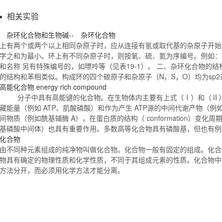
相关实验
杂环
化合物
和生物碱-- 杂环
化合物
上有两个或两个以上相同杂原子时，应从连接有氢或取代基的杂原子开始
字之和为最小。环上有不同杂原子时，则按氧、硫、氮为序编号。例如： 
和名称 另有特殊编号的，如嘌呤等（见表19-1）。 二、杂环
化合物
的结
的结构和苯相类似。构成环的四个碳原子和杂原子（
N
，S，O）均为sp
高能
化合物
energy rich compound
分子中具有高能键的
化合物
。在生物体内主要有上式（Ⅰ）和（Ⅱ
藏能量（例如 ATP、肌酸磷酸）和作为产生 ATP源的中间代谢产物（
间物质（例如酰基辅酶 A），在蛋白质的结构（ conformation）变化
基磷酸中间体）也具有重要作用。多数高等
化合物
具有磷酸基，但也有
化合物
由不同种元素组成的纯净物叫做
化合物
。
化合物
一般有固定的组成。
化合
物
具有确定的物理性质和化学性质，不同于其组成元素的性质。
化合物
中
方法分开，而必须用化学方法才能分离。