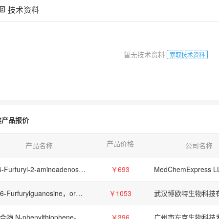
技术资料
暂无技术资料
索取技术资料
类产品报价
产品价格
产品名称
公司名称
N6-Furfuryl-2-aminoadenosine,26783-39-1
￥693
MedChemExpress L
N-6-Furfurylguanosine，orb1908942，Biorbyt
￥1053
武汉博欧特生物科技
化合物 N-phenylthiophene-2-carboximidamide【3737-39-1】
￥396