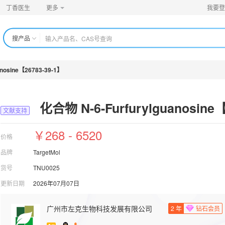
丁香医生
更多
我要登
搜产品
anosine【26783-39-1】
化合物 N-6-Furfurylguanosine
文献支持
￥268 - 6520
价格
品牌
TargetMol
货号
TNU0025
更新日期
2026年07月07日
广州市左克生物科技发展有限公司
2
年
钻石会员