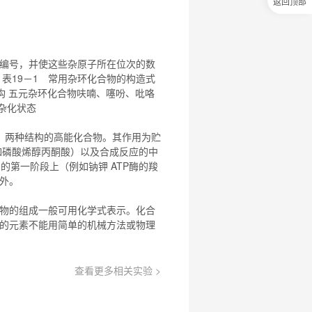
返回顶部
0
元
试
用
关
编号，并使这些杂原子所在位次的数
注
表19－1 常用杂环
化合物
的构造式
研
构 五元杂环
化合物
呋喃、噻吩、吡咯
选
菌
2杂化状态
）两种结构的高能
化合物
。其作用为贮
例如磷酸烯醇丙酮酸）以及合成反应的中
周期的第一阶段上（例如钠钾 ATP酶的羧
例外。
物
的组成一般可用化学式表示。
化合
的元素不能用简单的机械方法或物理
查看更多相关实验 >