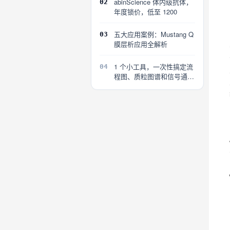
abinScience 体内级抗体，
02
年度锁价，低至 1200
五大应用案例：Mustang Q
03
膜层析应用全解析
1 个小工具，一次性搞定流
04
程图、质粒图谱和信号通路
图