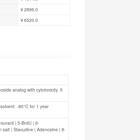
￥2896.0
￥6520.0
side analog with cytotoxicity. It 
olvent: -80°C for 1 year 
ouracil
 | 
5-BrdU
 | 
6-
 salt
 | 
Stavudine
 | 
Adenosine
 | 
8-