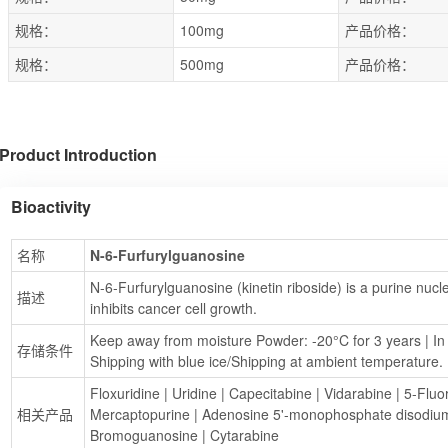
规格：
100mg
产品价格：
规格：
500mg
产品价格：
Product Introduction
Bioactivity
名称
N-6-Furfurylguanosine
N-6-Furfurylguanosine (kinetin riboside) is a purine nucleo
描述
inhibits cancer cell growth.
Keep away from moisture Powder: -20°C for 3 years | In s
存储条件
Shipping with blue ice/Shipping at ambient temperature.
Floxuridine
 | 
Uridine
 | 
Capecitabine
 | 
Vidarabine
 | 
5-Fluor
相关产品
Mercaptopurine
 | 
Adenosine 5'-monophosphate disodium
Bromoguanosine
 | 
Cytarabine