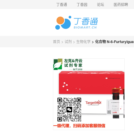
丁香通
丁香园
论坛
医药招聘
首页
>
试剂
>
生物化学
>
化合物 N-6-Furfurylgu