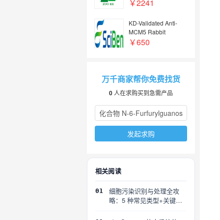
￥2241
KD-Validated Anti-
MCM5 Rabbit
mAb（KD&nbsp;KO验
￥650
证抗体，高特异性）
万千商家帮你免费找货
0
人在求购买到急需产品
发起求购
相关阅读
细胞污染识别与处理全攻
01
略：5 种常见类型+关键误
区