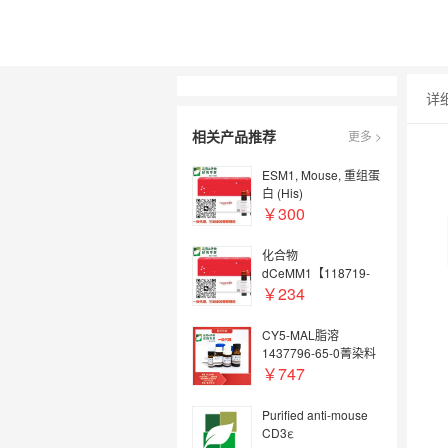
详
相关产品推荐
更多 >
ESM1, Mouse, 重组蛋
白 (His)
￥300
化合物
dCeMM1【118719-
16-7】
￥234
CY5-MAL脂溶
1437796-65-0菁染料
CY5马来酰亚胺
￥747
Purified anti-mouse
CD3ε