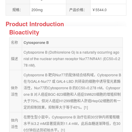
规格：
200mg
产品价格：
￥5544.0
Product Introduction
Bioactivity
名称
Cytosporone B
Cytosporone B (Dothiorelone G) is a naturally occurring ago
描述
nist of the nuclear orphan receptor Nur77/NR4A1 (EC50=0.2
78 nM).
Cytosporone B 靶向Nur77的配体结合结构域，Cytosporone B 
在与GAL4-Nur77 或 GAL4-LBD 共转染的细胞中诱导萤光素酶
体外
活性，Nur77的Cytosporone B 的EC50=0.278 nM。Cytospor
活性
one B 对人癌症BGC-823细胞和人癌症SW620细胞的增殖抑制
大于70%，但对人癌症H1299细胞和人肝癌HepG2细胞的有一
定的抑制效果，抑制率大于等于40%。[1]
在野生型小鼠中，Cytosporone B 治疗在前30分钟内将葡萄糖
体内
水平从3.2 mM显著提高到11.4 mM，此后血糖逐渐降低，在30
活性
0分钟后达到初始水平。[1]