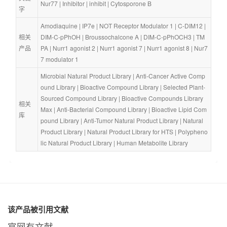
Nur77
 | 
Inhibitor
 | 
inhibit
 | 
Cytosporone B
字
Amodiaquine
 | 
IP7e
 | 
NOT Receptor Modulator 1
 | 
C-DIM12
 | 
相关
DIM-C-pPhOH
 | 
Broussochalcone A
 | 
DIM-C-pPhOCH3
 | 
TM
产品
PA
 | 
Nurr1 agonist 2
 | 
Nurr1 agonist 7
 | 
Nurr1 agonist 8
 | 
Nur7
7 modulator 1
Microbial Natural Product Library
 | 
Anti-Cancer Active Comp
ound Library
 | 
Bioactive Compound Library
 | 
Selected Plant-
Sourced Compound Library
 | 
Bioactive Compounds Library 
相关
Max
 | 
Anti-Bacterial Compound Library
 | 
Bioactive Lipid Com
库
pound Library
 | 
Anti-Tumor Natural Product Library
 | 
Natural 
Product Library
 | 
Natural Product Library for HTS
 | 
Polypheno
lic Natural Product Library
 | 
Human Metabolite Library
该产品被引用文献
官网有文献