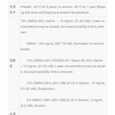
存储
Powder: -20°C for 3 years | In solvent: -80°C for 1 year Shippi
条件
ng with blue ice/Shipping at ambient temperature.
10% DMSO+90% Saline : < 10 mg/mL (31.02 mM), Lower co
ncentrations may be soluble, but exact solubility limit is unkn
own.
        DMSO : 125 mg/mL (387.72 mM), Sonication is recomm
ended.
溶解
        10% DMSO+40% PEG300+5% Tween 80+45% Saline : 
度
< 10 mg/mL (31.02 mM), Lower concentrations may be solubl
e, but exact solubility limit is unknown.
        10% DMSO+90% (20% SBE-β-CD in Saline) : 10 mg/mL 
(31.02 mM), Suspension.
        2% DMSO＋98% (20% SBE-β-CD in Saline) : 2 mg/mL 
(6.2 mM), Solution.
关键