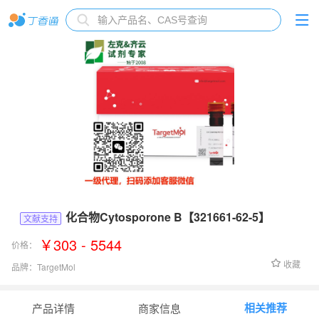
化合物Cytosporone B【321661-62-5】
文献支持
￥303 - 5544
价格：
收藏
品牌：
TargetMol
货号：
T3976
相关推荐
产品详情
商家信息