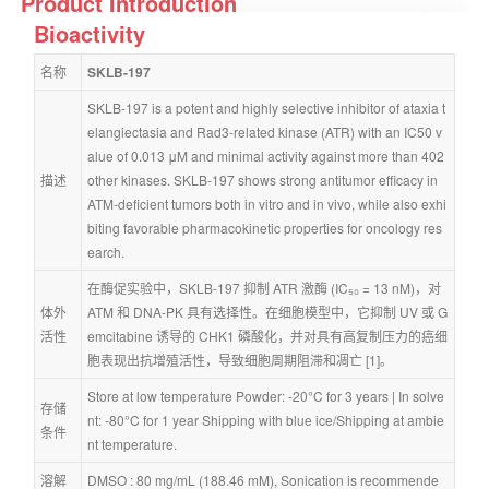
Product Introduction
Bioactivity
名称
SKLB-197
SKLB-197 is a potent and highly selective inhibitor of ataxia t
elangiectasia and Rad3-related kinase (ATR) with an IC50 v
alue of 0.013 μM and minimal activity against more than 402 
描述
other kinases. SKLB-197 shows strong antitumor efficacy in 
ATM-deficient tumors both in vitro and in vivo, while also exhi
biting favorable pharmacokinetic properties for oncology res
earch.
在酶促实验中，SKLB-197 抑制 ATR 激酶 (IC₅₀ = 13 nM)，对 
体外
ATM 和 DNA-PK 具有选择性。在细胞模型中，它抑制 UV 或 G
活性
emcitabine 诱导的 CHK1 磷酸化，并对具有高复制压力的癌细
胞表现出抗增殖活性，导致细胞周期阻滞和凋亡 [1]。
Store at low temperature Powder: -20°C for 3 years | In solve
存储
nt: -80°C for 1 year Shipping with blue ice/Shipping at ambie
条件
nt temperature.
溶解
DMSO : 80 mg/mL (188.46 mM), Sonication is recommende