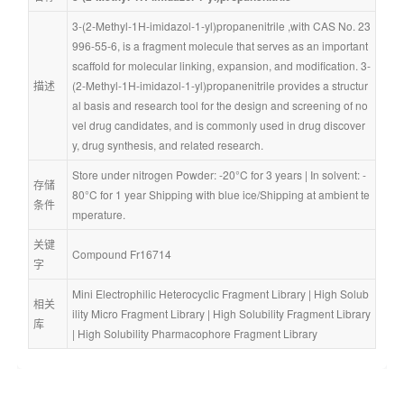
3-(2-Methyl-1H-imidazol-1-yl)propanenitrile ,with CAS No. 23
996-55-6, is a fragment molecule that serves as an important 
scaffold for molecular linking, expansion, and modification. 3-
描述
(2-Methyl-1H-imidazol-1-yl)propanenitrile provides a structur
al basis and research tool for the design and screening of no
vel drug candidates, and is commonly used in drug discover
y, drug synthesis, and related research.
Store under nitrogen Powder: -20°C for 3 years | In solvent: -
存储
80°C for 1 year Shipping with blue ice/Shipping at ambient te
条件
mperature.
关键
Compound Fr16714
字
Mini Electrophilic Heterocyclic Fragment Library
 | 
High Solub
相关
ility Micro Fragment Library
 | 
High Solubility Fragment Library
库
| 
High Solubility Pharmacophore Fragment Library