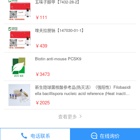
五味子醇甲【7432-28-2】
￥111
喹夫拉朋钠【147030-01-1】
￥439
Biotin anti-mouse PCSK9
￥3473
新生隐球菌核酸参考品(热灭活）（强阳性）Filobasidi
ella bacillispora nucleic acid reference (Heat inactivat
ed) (Strongly positive)
￥2025
查看更多
电话联系
在线询价
丁香通
全部分类
试剂
1-氰乙基-2-甲基咪唑【23996-55-6】