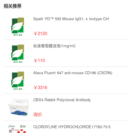
相关推荐
Spark YG™ 593 Mouse IgG1, κ Isotype Ctrl
￥2120
标准葡萄糖溶液(1mg/ml)
￥110
Alexa Fluor® 647 anti-mouse CD186 (CXCR6)
￥3316
CBX4 Rabbit Polyclonal Antibody
询价
CLORGYLINE HYDROCHLORIDE17780-75-5