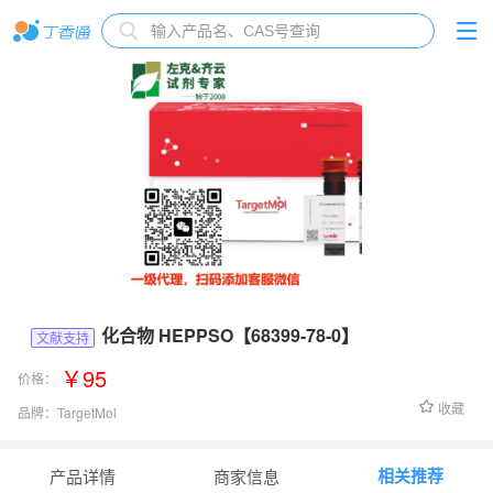
化合物 HEPPSO【68399-78-0】
文献支持
￥95
价格：
收藏
品牌：
TargetMol
货号：
T40794
相关推荐
产品详情
商家信息