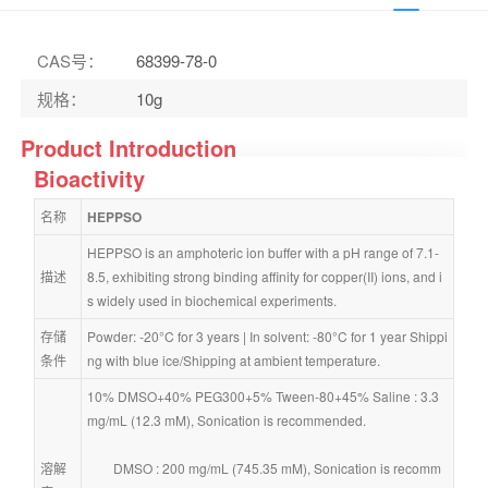
CAS号
：
68399-78-0
规格
：
10g
Product Introduction
Bioactivity
名称
HEPPSO
HEPPSO is an amphoteric ion buffer with a pH range of 7.1-
描述
8.5, exhibiting strong binding affinity for copper(II) ions, and i
s widely used in biochemical experiments.
存储
Powder: -20°C for 3 years | In solvent: -80°C for 1 year Shippi
条件
ng with blue ice/Shipping at ambient temperature.
10% DMSO+40% PEG300+5% Tween-80+45% Saline : 3.3 
mg/mL (12.3 mM), Sonication is recommended.
溶解
        DMSO : 200 mg/mL (745.35 mM), Sonication is recomm