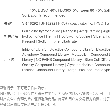
        10% DMSO+40% PEG300+5% Tween 80+45% Saline : 2 mg/mL (5.46 mM), 
Sonication is recommended.
关键字
SR-18292
 | 
SR18292
 | 
PPARγ coactivator-1α
 | 
PGC-1α
 
Guanidine hydrochloride
 | 
Naringin
 | 
Aceglutamide
 | 
Algi
相关产品
hydrochloride
 | 
Hemin
 | 
Hydroxychloroquine
 | 
Sildenafil c
Paeonol
 | 
Sodium 4-phenylbutyrate
Inhibitor Library
 | 
Bioactive Compound Library
 | 
Bioactiv
Autophagy Compound Library
 | 
Metabolism Compound L
相关库
Library
 | 
NO PAINS Compound Library
 | 
Stem Cell Diffe
Obesity Compound Library
 | 
Glycometabolism Compound
Disease Compound Library
 | 
Target-Focused Phenotypic
温馨提示：不可用于临床治疗。
风险提示：丁香通仅作为第三方平台，为商家信息发布提供平台空间。用
财产安全，合理判断，谨慎选购商品，商家和用户对交易行为负责。对于
经营资质和医疗器械产品注册证情况。