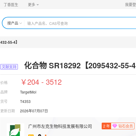
丁香医生
更多
我要登
搜产品
432-55-4】
化合物 SR18292【2095432-55-
文献支持
￥204 - 3512
价格
品牌
TargetMol
货号
T4353
更新日期
2026年07月07日
广州市左克生物科技发展有限公司
2
年
钻石会员