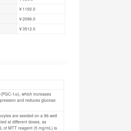
￥1192.0
￥2096.0
￥3512.0
 (PGC-1α), which increases 
pression and reduces glucose 
tocytes are seeded on a 96-well 
ted at different doses, as 
μL of MTT reagent (5 mg/mL) is 