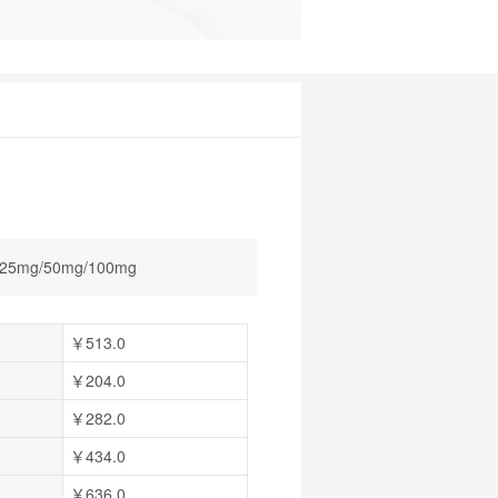
25mg/50mg/100mg
￥513.0
￥204.0
￥282.0
￥434.0
￥636.0