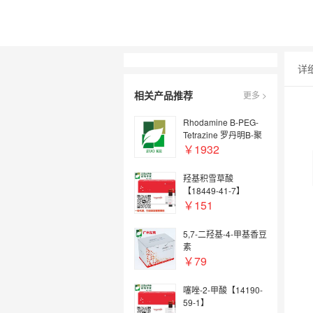
详
相关产品推荐
更多 >
Rhodamine B-PEG-
Tetrazine 罗丹明B-聚
乙二醇-四嗪
￥1932
羟基积雪草酸
【18449-41-7】
￥151
5,7-二羟基-4-甲基香豆
素
￥79
噻唑-2-甲酸【14190-
59-1】