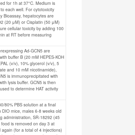
ed for 1h at 37°C. Medium is 
 each well. For cytotoxicity 
ty Bioassay, hepatocytes are 
2 (20 μM) or Cisplatin (50 μM) 
e cellular toxicity by adding 100 
min at RT before measuring 
verexpressing Ad-GCN5 are 
d with buffer B (20 mM HEPES-KOH 
 (v/v), 10% glycerol (v/v), 5 
te and 10 mM nicotinamide), 
N5 is immunoprecipitated with 
th lysis buffer. GCN5 is then 
used to determine HAT activity 
0% PBS solution at a final 
h DIO mice, males 6-8 weeks old 
rug administration, SR-18292 (45 
 food is removed on day 3 at 
ain (for a total of 4 injections) 