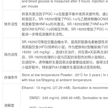
and blood glucose is measured after 3 hours. Injection 
per mouse
转录共激活因子PGC-1α在能量平衡中发挥关键作用，
转录因子。SR-18292增强了PGC-1α与乙酰转移酶GCN
体外活性
核激素受体HNF4α的共激活。SR-18292抑制了HNF4α
加GCN5与PGC-1α的相互作用，SR-18292增加了PG
能进一步降低其糖异生活性。
SR-18292可降低空腹血糖水平、提高肝脏胰岛素敏感
用高脂饮食(HFD)饲养的小鼠，作为肥胖和2型糖尿病(T2
18292（45 mg/kg），连续3天治疗，并在第4天前
体内活性
目，SR-18292处理的小鼠与匹配的安慰剂对照小鼠相
应调控中，诱导糖异生基因表达是重要组成部分。值得注意的
小鼠肝脏中，特别是Pck1的糖异生基因表达受到抑制。
Store at low temperature Powder: -20°C for 3 years | In s
存储条件
with blue ice/Shipping at ambient temperature.
Ethanol : 10 mg/mL (27.29 mM), Sonication is recomme
        DMSO : 245 mg/mL (668.49 mM), Sonication is 
溶解度
        H2O : Insoluble