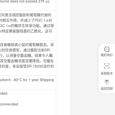
volume does not exceed 275 μL 
通过共激活调控脂肪和葡萄糖代谢的
5的相互作用，并减少了PGC-1α对
/PGC-1α的糖异生转录功能。通过增
C-1α特定赖氨酸残基的乙酰化，这可
性并改善糖尿病小鼠的葡萄糖稳态。采
D)的饮食模型，通过腹腔注射SR-
再次进行，以测量空腹血糖。结果令人瞩
我的询价
比，其空腹血糖浓度显著降低。空腹反
是，来自接受SR-18292治疗的
采购助手
olvent: -80°C for 1 year Shipping 
返回顶部
0
nded.
元
试
recommended.
用
关
注