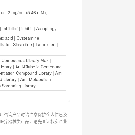
研
选
菌
| 
Inhibitor
 | 
inhibit
 | 
Autophagy
nic acid
 | 
Cysteamine 
itrate
 | 
Stavudine
 | 
Tamoxifen
 | 
e Compounds Library Max
 | 
ibrary
 | 
Anti-Diabetic Compound 
rentiation Compound Library
 | 
Anti-
 Library
 | 
Anti-Metabolism 
 Screening Library
户咨询产品时请注意保护个人信息及
医疗器械类产品，请先查证核实企业