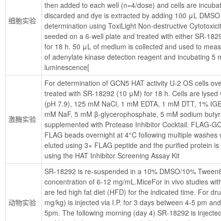
then added to each well (n=4/dose) and cells are incubat
discarded and dye is extracted by adding 100 μL DMSO to
细胞实验
determination using ToxiLight Non-destructive Cytotoxici
seeded on a 6-well plate and treated with either SR-1829
for 18 h. 50 μL of medium is collected and used to measur
of adenylate kinase detection reagent and incubating 5 
luminescence[
For determination of GCN5 HAT activity U-2 OS cells o
treated with SR-18292 (10 μM) for 18 h. Cells are lyse
(pH 7.9), 125 mM NaCl, 1 mM EDTA, 1 mM DTT, 1% IGEPAL
mM NaF, 5 mM β-glycerophosphate, 5 mM sodium butyra
激酶实验
supplemented with Protease Inhibitor Cocktail. FLAG-GC
FLAG beads overnight at 4°C following multiple washes wi
eluted using 3× FLAG peptide and the purified protein is 
using the HAT Inhibitor Screening Assay Kit
SR-18292 is re-suspended in a 10% DMSO/10% Tween80/8
concentration of 6-12 mg/mL.MiceFor in vivo studies wit
are fed high fat diet (HFD) for the indicated time. For d
动物实验
mg/kg) is injected via I.P. for 3 days between 4-5 pm and
5pm. The following morning (day 4) SR-18292 is injected ag