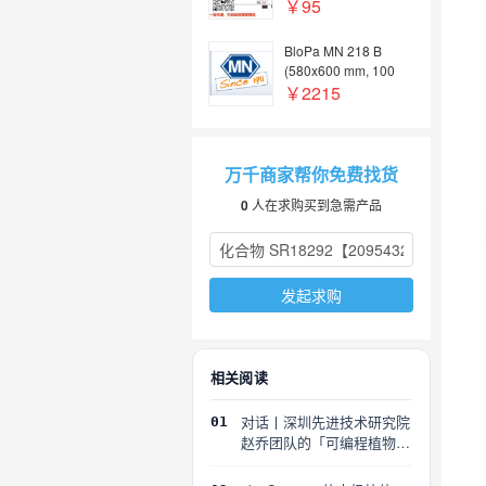
￥95
BloPa MN 218 B
(580x600 mm, 100
sheets)(试剂)
￥2215
万千商家帮你免费找货
0
人在求购买到急需产品
发起求购
相关阅读
对话丨深圳先进技术研究院
01
赵乔团队的「可编程植物」
探索