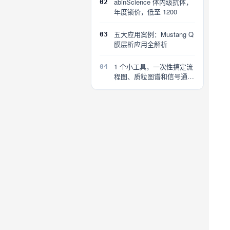
abinScience 体内级抗体，
02
年度锁价，低至 1200
五大应用案例：Mustang Q
03
膜层析应用全解析
1 个小工具，一次性搞定流
04
程图、质粒图谱和信号通路
图