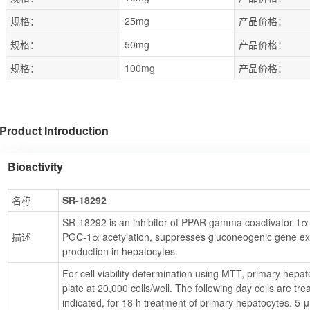
规格：
25mg
产品价格：
规格：
50mg
产品价格：
规格：
100mg
产品价格：
Product Introduction
Bioactivity
名称
SR-18292
SR-18292 is an inhibitor of PPAR gamma coactivator-1α
描述
PGC-1α acetylation, suppresses gluconeogenic gene ex
production in hepatocytes.
For cell viability determination using MTT, primary hepa
plate at 20,000 cells/well. The following day cells are trea
indicated, for 18 h treatment of primary hepatocytes. 5 