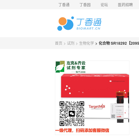
丁香通
丁香园
论坛
医药招聘
首页
>
试剂
>
生物化学
>
化合物 SR18292【2095