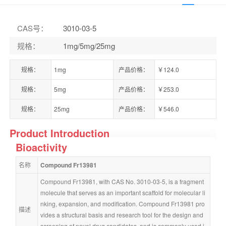
CAS号
：
3010-03-5
规格
：
1mg/5mg/25mg
规格：
1mg
产品价格：
￥124.0
规格：
5mg
产品价格：
￥253.0
规格：
25mg
产品价格：
￥546.0
Product Introduction
Bioactivity
名称
Compound Fr13981
Compound Fr13981, with CAS No. 3010-03-5, is a fragment 
molecule that serves as an important scaffold for molecular li
nking, expansion, and modification. Compound Fr13981 pro
描述
vides a structural basis and research tool for the design and 
screening of novel drug candidates, and is commonly used i