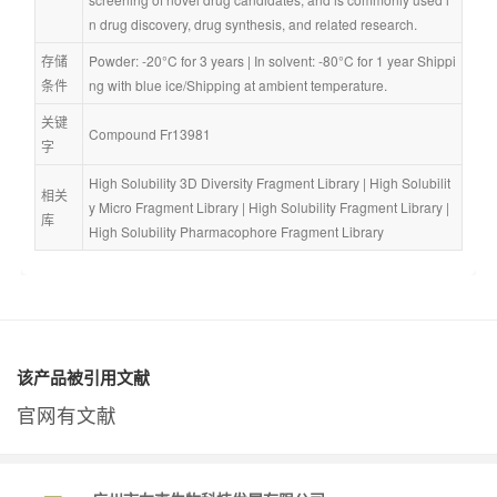
n drug discovery, drug synthesis, and related research.
存储
Powder: -20°C for 3 years | In solvent: -80°C for 1 year Shippi
条件
ng with blue ice/Shipping at ambient temperature.
关键
Compound Fr13981
字
High Solubility 3D Diversity Fragment Library
 | 
High Solubilit
相关
y Micro Fragment Library
 | 
High Solubility Fragment Library
 | 
库
High Solubility Pharmacophore Fragment Library
该产品被引用文献
官网有文献