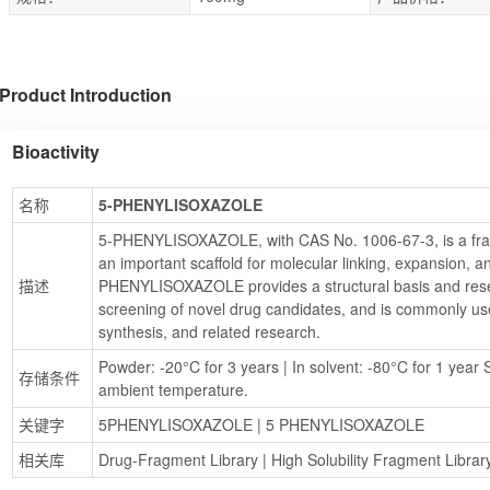
Product Introduction
Bioactivity
名称
5-PHENYLISOXAZOLE
5-PHENYLISOXAZOLE, with CAS No. 1006-67-3, is a frag
an important scaffold for molecular linking, expansion, an
描述
PHENYLISOXAZOLE provides a structural basis and resear
screening of novel drug candidates, and is commonly use
synthesis, and related research.
Powder: -20°C for 3 years | In solvent: -80°C for 1 year S
存储条件
ambient temperature.
关键字
5PHENYLISOXAZOLE
 | 
5 PHENYLISOXAZOLE
相关库
Drug-Fragment Library
 | 
High Solubility Fragment Librar