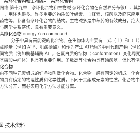
杂环
化合物
和生物碱-- 杂环
化合物
网络 第十九章 杂环
化合物
和生物碱 杂环
化合物
在自然界分布很广，其
一，用途也很多。许多重要的物质如叶绿素、血红素、核酸以及临床应用
药物等，都含有杂环
化合物
的结构。生物碱多是中草药的有效成分，绝大
与医学关系密切，具有重要意义。
高能
化合物
energy rich compound
分子中具有高能键的
化合物
。在生物体内主要有上式（Ⅰ）和（Ⅱ
藏能量（例如 ATP、肌酸磷酸）和作为产生 ATP源的中间代谢产物（
间物质（例如酰基辅酶 A），在蛋白质的结构（ conformation）变化
基磷酸中间体）也具有重要作用。多数高等
化合物
具有磷酸基，但也有
化合物
由不同种元素组成的纯净物叫做
化合物
。
化合物
一般有固定的组成。
化合
物
具有确定的物理性质和化学性质，不同于其组成元素的性质。
化合物
中
方法分开，而必须用化学方法才能分离。
技术资料