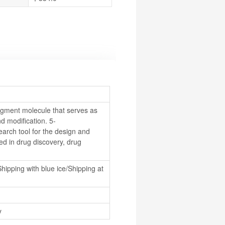
ment molecule that serves as 
d modification. 5-
ch tool for the design and 
d in drug discovery, drug 
hipping with blue ice/Shipping at 
y