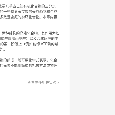
元
试
数量几乎占已知有机
化合物
的三分之
用
的一些有显著疗效的天然药物和合成
关
多数是含氮的杂环
化合物
。本章内容
注
研
选
菌
）两种结构的高能
化合物
。其作用为贮
例如磷酸烯醇丙酮酸）以及合成反应的中
周期的第一阶段上（例如钠钾 ATP酶的羧
例外。
物
的组成一般可用化学式表示。
化合
的元素不能用简单的机械方法或物理
查看更多相关实验 >