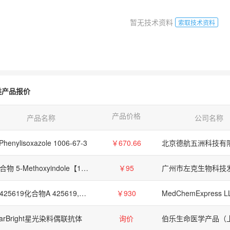
暂无技术资料
索取技术资料
类产品报价
产品价格
产品名称
公司名称
Phenylisoxazole 1006-67-3
￥670.66
北京德航五洲科技有
化合物 5-Methoxyindole【1006-94-6】
￥95
A-425619化合物A 425619,581809-67-8
￥930
MedChemExpress L
tarBright星光染料偶联抗体
询价