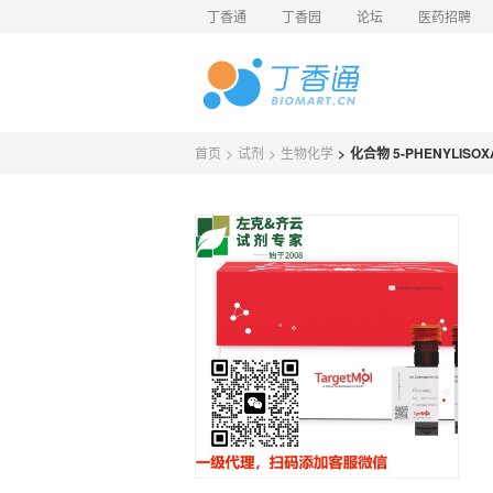
丁香通
丁香园
论坛
医药招聘
首页
>
试剂
>
生物化学
>
化合物 5-PHENYLISOX