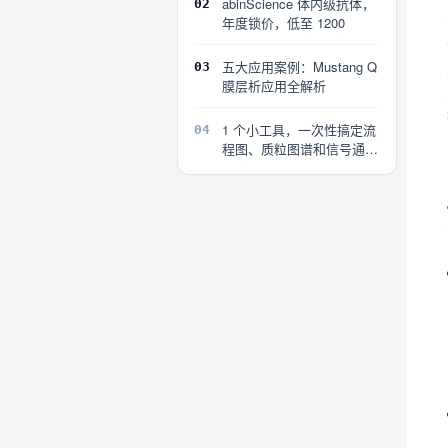
abinScience 体内级抗体，
02
年度锁价，低至 1200
五大应用案例：Mustang Q
03
膜层析应用全解析
1 个小工具，一次性搞定流
04
程图、质粒图谱和信号通路
图