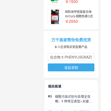
绿色
￥1500
线粒体呼吸链复合体
Ⅲ/CoQ-细胞色素C还
原酶活性检测试剂盒
￥2550
万千商家帮你免费找货
0
人在求购买到急需产品
发起求购
相关阅读
细胞污染识别与处理全攻
01
略：5 种常见类型+关键误
区