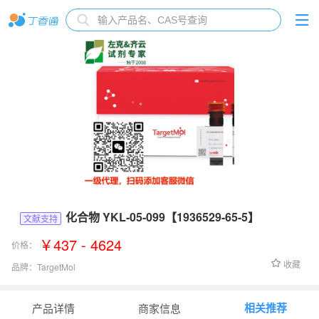
化合物 YKL-05-099【1936529-65-5】
文献支持
￥437 - 4624
价格：
收藏
品牌：
TargetMol
货号：
T17271
相关推荐
产品详情
商家信息