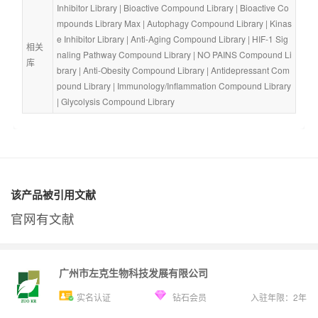
Inhibitor Library
 | 
Bioactive Compound Library
 | 
Bioactive Co
mpounds Library Max
 | 
Autophagy Compound Library
 | 
Kinas
e Inhibitor Library
 | 
Anti-Aging Compound Library
 | 
HIF-1 Sig
相关
naling Pathway Compound Library
 | 
NO PAINS Compound Li
库
brary
 | 
Anti-Obesity Compound Library
 | 
Antidepressant Com
pound Library
 | 
Immunology/Inflammation Compound Library
| 
Glycolysis Compound Library
该产品被引用文献
官网有文献
广州市左克生物科技发展有限公司
实名认证
钻石会员
入驻年限：
2
年