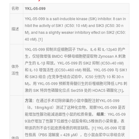
名称
YKL-05-099
YKL-05-099 is a salt-inducible kinase (SIK) inhibitor. It can in
hibit the activity of SIK1 (IC50: 10 nM) and SIK3 (IC50: 30 n
描述
M), and has a slightly weaker inhibitory effect on SIK2 (IC50: 
40 nM). [1]
YKL-05-099 抑制炎症细胞因子 TNFα、IL-6 和 IL-12p40 的产
生，仅轻微增强 BMDC 中酵母细胞壁提取物 Zymosan A 刺激
产生的 IL-1β 释放。YKL-05-099 的 SIK2 抑制 (IC50=40 nM) 
体外
和 IL-10 增强活性 (EC50=460 nM) 稍弱。YKL-05-099 与 SIK1 
活性
和 SIK3 结合 (在竞争性结合试验中，IC50 分别为 10 和 30 n
M)。用 YKL-05-099 预孵育骨髓衍生的巨噬细胞可降低 LPS 刺
激的 SIK 特异性磷酸化位点 Ser259 处的 HDAC5 磷酸化 [1]。
方法
：在通过手术切除卵巢的小鼠中腹腔注射YKL-05-099
（6，18mg/kg/d）测试了这种化合物，观察YKL-05-099 是否
能增加性腺功能减退雌性小鼠的松质骨量。 
结果
：YKL-05-09
9治疗增加了性腺下位雌性小鼠股骨和L5椎体的小梁骨量，表
明该药剂不会引起皮质骨质的明显缺陷。[1] YKL-05-099 可溶
性极高（PBS 溶解度 = 428 μM），在小鼠血浆中以非结合状
体内