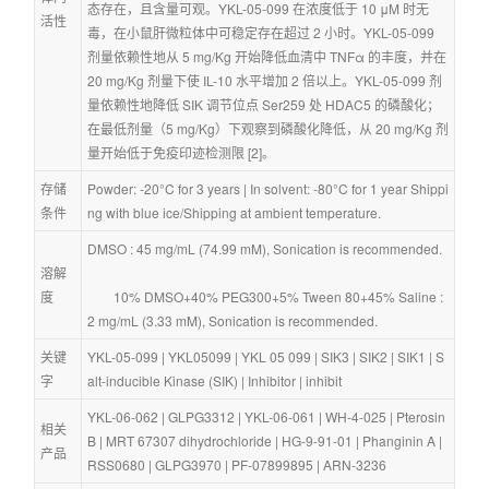
态存在，且含量可观。YKL-05-099 在浓度低于 10 μM 时无
活性
毒，在小鼠肝微粒体中可稳定存在超过 2 小时。YKL-05-099 
剂量依赖性地从 5 mg/Kg 开始降低血清中 TNFα 的丰度，并在 
20 mg/Kg 剂量下使 IL-10 水平增加 2 倍以上。YKL-05-099 剂
量依赖性地降低 SIK 调节位点 Ser259 处 HDAC5 的磷酸化；
在最低剂量（5 mg/Kg）下观察到磷酸化降低，从 20 mg/Kg 剂
量开始低于免疫印迹检测限 [2]。
存储
Powder: -20°C for 3 years | In solvent: -80°C for 1 year Shippi
条件
ng with blue ice/Shipping at ambient temperature.
DMSO : 45 mg/mL (74.99 mM), Sonication is recommended.
溶解
度
        10% DMSO+40% PEG300+5% Tween 80+45% Saline : 
2 mg/mL (3.33 mM), Sonication is recommended.
关键
YKL-05-099
 | 
YKL05099
 | 
YKL 05 099
 | 
SIK3
 | 
SIK2
 | 
SIK1
 | 
S
字
alt-inducible Kinase (SIK)
 | 
Inhibitor
 | 
inhibit
YKL-06-062
 | 
GLPG3312
 | 
YKL-06-061
 | 
WH-4-025
 | 
Pterosin 
相关
B
 | 
MRT 67307 dihydrochloride
 | 
HG-9-91-01
 | 
Phanginin A
 | 
产品
RSS0680
 | 
GLPG3970
 | 
PF-07899895
 | 
ARN-3236