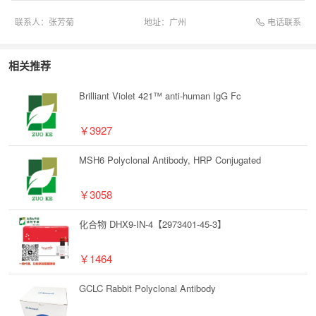
电话联系
联系人：
张芳菊
地址：
广州
相关推荐
Brilliant Violet 421™ anti-human IgG Fc
￥3927
MSH6 Polyclonal Antibody, HRP Conjugated
￥3058
化合物 DHX9-IN-4【2973401-45-3】
￥1464
GCLC Rabbit Polyclonal Antibody