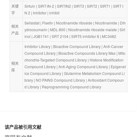
关键
Sirtuin
 | 
SIRT-IN-2
 | 
SIRTIN2
 | 
SIRT3
 | 
SIRT2
 | 
SIRT1
 | 
SIRT I
字
N 2
 | 
Inhibitor
 | 
inhibit
Selisistat
 | 
Fisetin
 | 
Nicotinamide riboside
 | 
Nicotinamide
 | 
Dih
相关
ydrocoumarin
 | 
MDL-800
 | 
Nicotinamide riboside malate
 | 
Sirt
产品
inol
 | 
JGB1741
 | 
SRT 2104
 | 
SIRT5 inhibitor 8
 | 
MC3482
Inhibitor Library
 | 
Bioactive Compound Library
 | 
Anti-Cancer 
Compound Library
 | 
Bioactive Compounds Library Max
 | 
Mito
chondria-Targeted Compound Library
 | 
Histone Modification 
相关
Compound Library
 | 
Anti-Aging Compound Library
 | 
Epigenet
库
ics Compound Library
 | 
Glutamine Metabolism Compound Li
brary
 | 
NO PAINS Compound Library
 | 
Antioxidant Compoun
d Library
 | 
Reprogramming Compound Library
该产品被引用文献