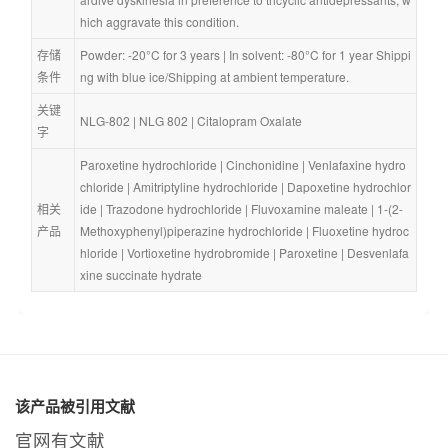
hich aggravate this condition.
存储
Powder: -20°C for 3 years | In solvent: -80°C for 1 year Shippi
条件
ng with blue ice/Shipping at ambient temperature.
关键
NLG-802
 | 
NLG 802
 | 
Citalopram Oxalate
字
Paroxetine hydrochloride
 | 
Cinchonidine
 | 
Venlafaxine hydro
chloride
 | 
Amitriptyline hydrochloride
 | 
Dapoxetine hydrochlor
相关
ide
 | 
Trazodone hydrochloride
 | 
Fluvoxamine maleate
 | 
1-(2-
产品
Methoxyphenyl)piperazine hydrochloride
 | 
Fluoxetine hydroc
hloride
 | 
Vortioxetine hydrobromide
 | 
Paroxetine
 | 
Desvenlafa
xine succinate hydrate
该产品被引用文献
官网有文献