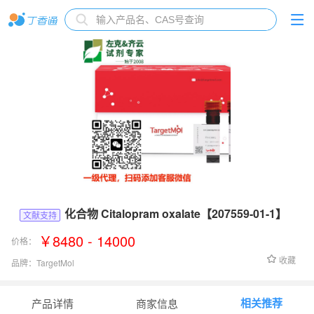
化合物 Citalopram oxalate【207559-01-1】
文献支持
￥8480 - 14000
价格：
收藏
品牌：
TargetMol
货号：
T69943
相关推荐
产品详情
商家信息