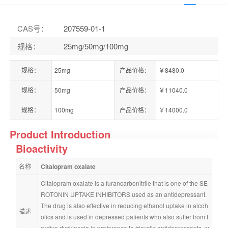
CAS号
：
207559-01-1
规格
：
25mg/50mg/100mg
规格：
25mg
产品价格：
￥8480.0
规格：
50mg
产品价格：
￥11040.0
规格：
100mg
产品价格：
￥14000.0
Product Introduction
Bioactivity
名称
Citalopram oxalate
Citalopram oxalate is a furancarbonitrile that is one of the SE
ROTONIN UPTAKE INHIBITORS used as an antidepressant. 
The drug is also effective in reducing ethanol uptake in alcoh
描述
olics and is used in depressed patients who also suffer from t
ardive dyskinesia in preference to tricyclic antidepressants, w