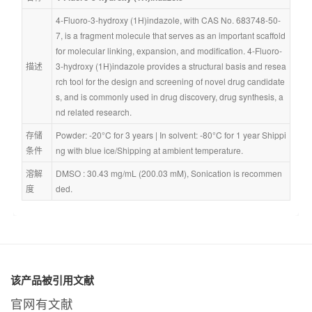
4-Fluoro-3-hydroxy (1H)indazole, with CAS No. 683748-50-
7, is a fragment molecule that serves as an important scaffold 
for molecular linking, expansion, and modification. 4-Fluoro-
描述
3-hydroxy (1H)indazole provides a structural basis and resea
rch tool for the design and screening of novel drug candidate
s, and is commonly used in drug discovery, drug synthesis, a
nd related research.
存储
Powder: -20°C for 3 years | In solvent: -80°C for 1 year Shippi
条件
ng with blue ice/Shipping at ambient temperature.
溶解
DMSO : 30.43 mg/mL (200.03 mM), Sonication is recommen
度
ded.
该产品被引用文献
官网有文献