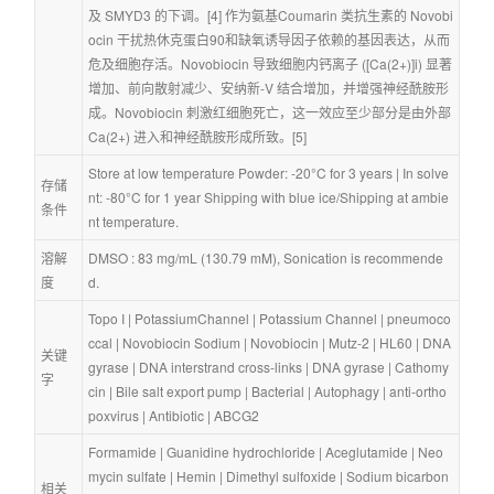
及 SMYD3 的下调。[4] 作为氨基Coumarin 类抗生素的 Novobi
ocin 干扰热休克蛋白90和缺氧诱导因子依赖的基因表达，从而
危及细胞存活。Novobiocin 导致细胞内钙离子 ([Ca(2+)]i) 显著
增加、前向散射减少、安纳新-V 结合增加，并增强神经酰胺形
成。Novobiocin 刺激红细胞死亡，这一效应至少部分是由外部 
Ca(2+) 进入和神经酰胺形成所致。[5]
Store at low temperature Powder: -20°C for 3 years | In solve
存储
nt: -80°C for 1 year Shipping with blue ice/Shipping at ambie
条件
nt temperature.
溶解
DMSO : 83 mg/mL (130.79 mM), Sonication is recommende
度
d.
Topo I
 | 
PotassiumChannel
 | 
Potassium Channel
 | 
pneumoco
ccal
 | 
Novobiocin Sodium
 | 
Novobiocin
 | 
Mutz-2
 | 
HL60
 | 
DNA
关键
gyrase
 | 
DNA interstrand cross-links
 | 
DNA gyrase
 | 
Cathomy
字
cin
 | 
Bile salt export pump
 | 
Bacterial
 | 
Autophagy
 | 
anti-ortho
poxvirus
 | 
Antibiotic
 | 
ABCG2
Formamide
 | 
Guanidine hydrochloride
 | 
Aceglutamide
 | 
Neo
mycin sulfate
 | 
Hemin
 | 
Dimethyl sulfoxide
 | 
Sodium bicarbon
相关