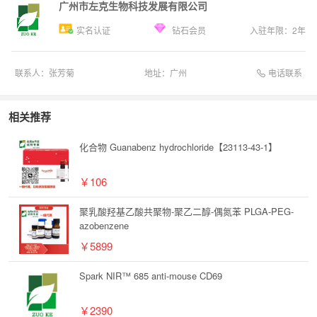
广州市左克生物科技发展有限公司
实名认证
钻石会员
入驻年限：
2
年
电话联系
联系人：
张芳菊
地址：
广州
相关推荐
化合物 Guanabenz hydrochloride【23113-43-1】
￥106
聚乳酸羟基乙酸共聚物-聚乙二醇-偶氮苯 PLGA-PEG-
azobenzene
￥5899
Spark NIR™ 685 anti-mouse CD69
￥2390