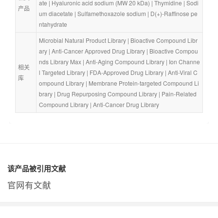
ate
 | 
Hyaluronic acid sodium (MW 20 kDa)
 | 
Thymidine
 | 
Sodi
产品
um diacetate
 | 
Sulfamethoxazole sodium
 | 
D(+)-Raffinose pe
ntahydrate
Microbial Natural Product Library
 | 
Bioactive Compound Libr
ary
 | 
Anti-Cancer Approved Drug Library
 | 
Bioactive Compou
nds Library Max
 | 
Anti-Aging Compound Library
 | 
Ion Channe
相关
l Targeted Library
 | 
FDA-Approved Drug Library
 | 
Anti-Viral C
库
ompound Library
 | 
Membrane Protein-targeted Compound Li
brary
 | 
Drug Repurposing Compound Library
 | 
Pain-Related 
Compound Library
 | 
Anti-Cancer Drug Library
该产品被引用文献
官网有文献