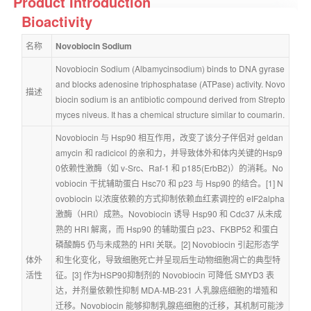
Product Introduction
Bioactivity
名称
Novobiocin Sodium
Novobiocin Sodium (Albamycinsodium) binds to DNA gyrase 
and blocks adenosine triphosphatase (ATPase) activity. Novo
描述
biocin sodium is an antibiotic compound derived from Strepto
myces niveus. It has a chemical structure similar to coumarin.
Novobiocin 与 Hsp90 相互作用，改变了该分子伴侣对 geldan
amycin 和 radicicol 的亲和力，并导致体外和体内关键的Hsp9
0依赖性激酶（如 v-Src、Raf-1 和 p185(ErbB2)）的消耗。No
vobiocin 干扰辅助蛋白 Hsc70 和 p23 与 Hsp90 的结合。[1] N
ovobiocin 以浓度依赖的方式抑制依赖血红素调控的 eIF2alpha 
激酶（HRI）成熟。Novobiocin 诱导 Hsp90 和 Cdc37 从未成
熟的 HRI 解离，而 Hsp90 的辅助蛋白 p23、FKBP52 和蛋白
磷酸酶5 仍与未成熟的 HRI 关联。[2] Novobiocin 引起形态学
体外
和生化变化，导致细胞死亡并呈现后生动物细胞凋亡的典型特
活性
征。[3] 作为HSP90抑制剂的 Novobiocin 可降低 SMYD3 表
达，并剂量依赖性抑制 MDA-MB-231 人乳腺癌细胞的增殖和
迁移。Novobiocin 能够抑制乳腺癌细胞的迁移，其机制可能涉