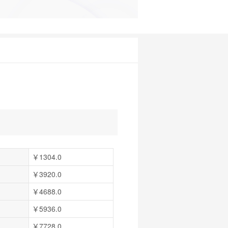
￥1304.0
￥3920.0
￥4688.0
￥5936.0
￥7728.0