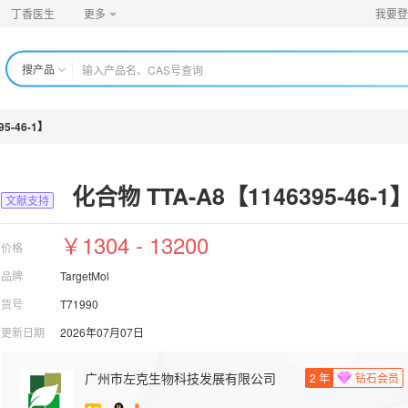
丁香医生
更多
我要登
搜产品
5-46-1】
化合物 TTA-A8【1146395-46-1
文献支持
￥1304 - 13200
价格
品牌
TargetMol
货号
T71990
更新日期
2026年07月07日
广州市左克生物科技发展有限公司
2
年
钻石会员