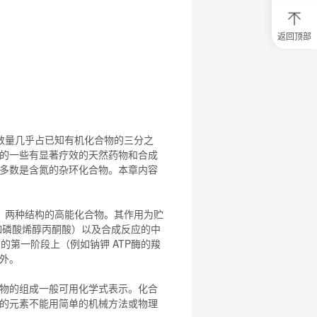
返回顶部
0
元
试
用
关
注
研
选
数量几乎占已知有机
化合物
的三分之
菌
的一些有显著疗效的天然药物和合成
多数是含氮的杂环
化合物
。本章内容
）两种结构的高能
化合物
。其作用为贮
例如磷酸烯醇丙酮酸）以及合成反应的中
周期的第一阶段上（例如钠钾 ATP酶的羧
例外。
物
的组成一般可用化学式表示。
化合
的元素不能用简单的机械方法或物理