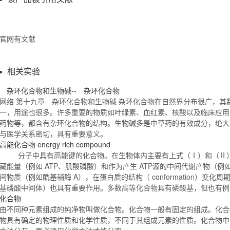
官网有文献
相关实验
杂环
化合物
和生物碱-- 杂环
化合物
网络 第十九章 杂环
化合物
和生物碱 杂环
化合物
在自然界分布很广，其
一，用途也很多。许多重要的物质如叶绿素、血红素、核酸以及临床应用
药物等，都含有杂环
化合物
的结构。生物碱多是中草药的有效成分，绝大
与医学关系密切，具有重要意义。
高能
化合物
energy rich compound
分子中具有高能键的
化合物
。在生物体内主要有上式（Ⅰ）和（Ⅱ
藏能量（例如 ATP、肌酸磷酸）和作为产生 ATP源的中间代谢产物（
间物质（例如酰基辅酶 A），在蛋白质的结构（ conformation）变化
基磷酸中间体）也具有重要作用。多数高等
化合物
具有磷酸基，但也有
化合物
由不同种元素组成的纯净物叫做
化合物
。
化合物
一般有固定的组成。
化合
物
具有确定的物理性质和化学性质，不同于其组成元素的性质。
化合物
中