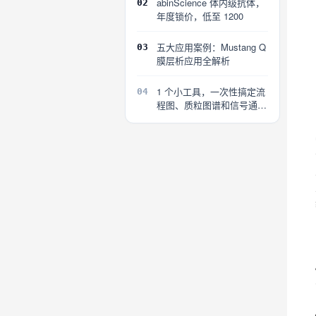
abinScience 体内级抗体，
02
年度锁价，低至 1200
五大应用案例：Mustang Q
03
膜层析应用全解析
1 个小工具，一次性搞定流
04
程图、质粒图谱和信号通路
图