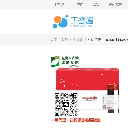
丁香通
丁香园
论坛
医药招聘
首页
>
试剂
>
生物化学
>
化合物 TTA-A8【114639