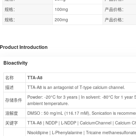
规格：
100mg
产品价格：
规格：
200mg
产品价格：
Product Introduction
Bioactivity
名称
TTA-A8
描述
TTA-A8 is an antagonist of T-type calcium channel.
Powder: -20°C for 3 years | In solvent: -80°C for 1 year S
存储条件
ambient temperature.
溶解度
DMSO : 50 mg/mL (116.17 mM), Sonication is recomme
关键字
TTA-A8
 | 
NDDP
 | 
L-NDDP
 | 
CalciumChannel
 | 
Calcium C
Nisoldipine
 | 
L-Phenylalanine
 | 
Tricaine methanesulfonat