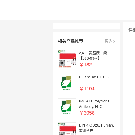
详
相关产品推荐
更多 >
2,6-二氨基庚二酸
【583-93-7】
￥182
PE anti-rat CD106
￥1194
B4GAT1 Polyclonal
Antibody, FITC
Conjugated
￥3058
DPP4/CD26, Human,
重组蛋白