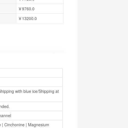
￥9760.0
￥13200.0
hipping with blue ice/Shipping at 
nded.
hannel
e
 | 
Cinchonine
 | 
Magnesium 