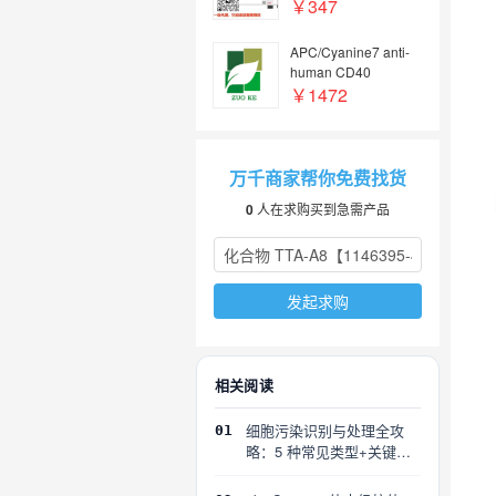
￥347
APC/Cyanine7 anti-
human CD40
￥1472
万千商家帮你免费找货
0
人在求购买到急需产品
发起求购
相关阅读
细胞污染识别与处理全攻
01
略：5 种常见类型+关键误
区