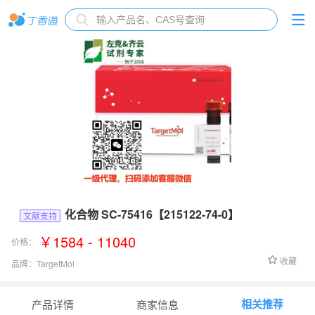
化合物 SC-75416【215122-74-0】
文献支持
￥1584 - 11040
价格：
收藏
品牌：
TargetMol
货号：
T28703
相关推荐
产品详情
商家信息