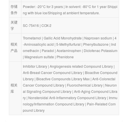
存储
Powder: -20°C for 3 years | In solvent: -80°C for 1 year Shippi
条件
ng with blue ice/Shipping at ambient temperature.
关键
SC-75416
 | 
COX-2
字
Trometamol
 | 
Gallic Acid Monohydrate
 | 
Naproxen sodium
 | 
4
相关
-Aminosalicylic acid
 | 
5-Methylfurfural
 | 
Phenylbutazone
 | 
Ind
产品
omethacin
 | 
Paradol
 | 
Acetaminophen
 | 
Diclofenac Potassium
| 
Magnesium sulfate
 | 
Phenidone
Inhibitor Library
 | 
Angiogenesis related Compound Library
 | 
Anti-Breast Cancer Compound Library
 | 
Bioactive Compound 
Library
 | 
Bioactive Compounds Library Max
 | 
Anti-Colorectal 
相关
Cancer Compound Library
 | 
Fluorochemical Library
 | 
Neuron
库
al Signaling Compound Library
 | 
Anti-Aging Compound Libra
ry
 | 
Nonsteroidal Anti-Inflammatory Compound Library
 | 
Immu
nology/Inflammation Compound Library
 | 
Pain-Related Com
pound Library