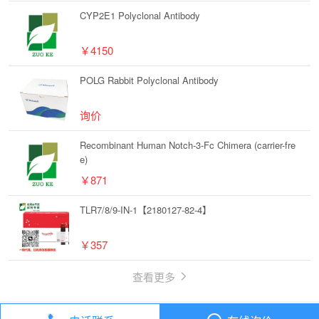
CYP2E1 Polyclonal Antibody
￥4150
POLG Rabbit Polyclonal Antibody
询价
Recombinant Human Notch-3-Fc Chimera (carrier-fre
e)
￥871
TLR7/8/9-IN-1【2180127-82-4】
￥357
查看更多