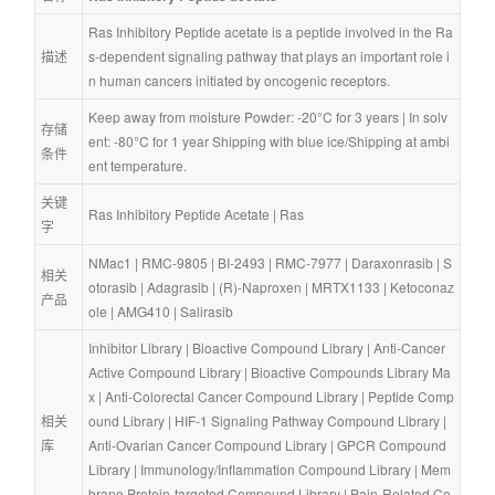
Ras Inhibitory Peptide acetate is a peptide involved in the Ra
描述
s-dependent signaling pathway that plays an important role i
n human cancers initiated by oncogenic receptors.
Keep away from moisture Powder: -20°C for 3 years | In solv
存储
ent: -80°C for 1 year Shipping with blue ice/Shipping at ambi
条件
ent temperature.
关键
Ras Inhibitory Peptide Acetate
 | 
Ras
字
NMac1
 | 
RMC-9805
 | 
BI-2493
 | 
RMC-7977
 | 
Daraxonrasib
 | 
S
相关
otorasib
 | 
Adagrasib
 | 
(R)-Naproxen
 | 
MRTX1133
 | 
Ketoconaz
产品
ole
 | 
AMG410
 | 
Salirasib
Inhibitor Library
 | 
Bioactive Compound Library
 | 
Anti-Cancer 
Active Compound Library
 | 
Bioactive Compounds Library Ma
x
 | 
Anti-Colorectal Cancer Compound Library
 | 
Peptide Comp
相关
ound Library
 | 
HIF-1 Signaling Pathway Compound Library
 | 
库
Anti-Ovarian Cancer Compound Library
 | 
GPCR Compound 
Library
 | 
Immunology/Inflammation Compound Library
 | 
Mem
brane Protein-targeted Compound Library
 | 
Pain-Related Co