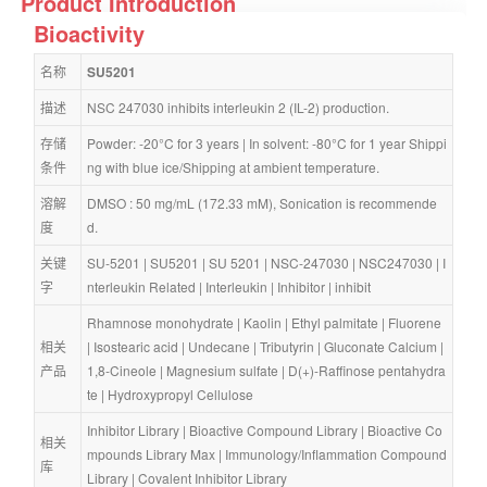
Product Introduction
Bioactivity
名称
SU5201
描述
NSC 247030 inhibits interleukin 2 (IL-2) production.
存储
Powder: -20°C for 3 years | In solvent: -80°C for 1 year Shippi
条件
ng with blue ice/Shipping at ambient temperature.
溶解
DMSO : 50 mg/mL (172.33 mM), Sonication is recommende
度
d.
关键
SU-5201
 | 
SU5201
 | 
SU 5201
 | 
NSC-247030
 | 
NSC247030
 | 
I
字
nterleukin Related
 | 
Interleukin
 | 
Inhibitor
 | 
inhibit
Rhamnose monohydrate
 | 
Kaolin
 | 
Ethyl palmitate
 | 
Fluorene
相关
| 
Isostearic acid
 | 
Undecane
 | 
Tributyrin
 | 
Gluconate Calcium
 | 
产品
1,8-Cineole
 | 
Magnesium sulfate
 | 
D(+)-Raffinose pentahydra
te
 | 
Hydroxypropyl Cellulose
Inhibitor Library
 | 
Bioactive Compound Library
 | 
Bioactive Co
相关
mpounds Library Max
 | 
Immunology/Inflammation Compound 
库
Library
 | 
Covalent Inhibitor Library