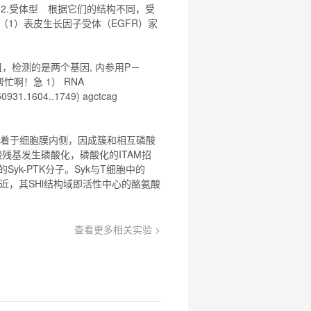
2.受体型 根据它们的结构不同，受
（1）表皮生长因子受体（EGFR）家
三组，检测的是两个基因, 内参用P－
忙啊！急 1） RNA
50931.
1604
..1749) agctcag
着于细胞膜内侧，因成簇和相互磷酸
酸残基发生磷酸化，磷酸化的ITAM招
yk-PTK分子。Syk与T细胞中的
M附近，其SHl结构域即活性中心的酪氨酸
查看更多相关实验 >