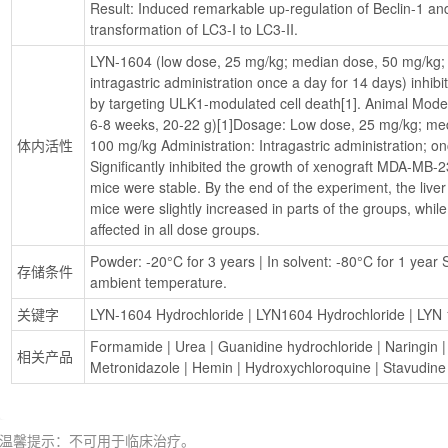
Result: Induced remarkable up-regulation of Beclin-1 and
transformation of LC3-I to LC3-II.
LYN-1604 (low dose, 25 mg/kg; median dose, 50 mg/kg; 
intragastric administration once a day for 14 days) inhib
by targeting ULK1-modulated cell death[1]. Animal Mode
6-8 weeks, 20-22 g)[1]Dosage: Low dose, 25 mg/kg; med
体内活性
100 mg/kg Administration: Intragastric administration; on
Significantly inhibited the growth of xenograft MDA-MB-23
mice were stable. By the end of the experiment, the liver
mice were slightly increased in parts of the groups, whil
affected in all dose groups.
Powder: -20°C for 3 years | In solvent: -80°C for 1 year S
存储条件
ambient temperature.
关键字
LYN-1604 Hydrochloride
 | 
LYN1604 Hydrochloride
 | 
LYN 
Formamide
 | 
Urea
 | 
Guanidine hydrochloride
 | 
Naringin
 |
相关产品
Metronidazole
 | 
Hemin
 | 
Hydroxychloroquine
 | 
Stavudine
温馨提示：不可用于临床治疗。