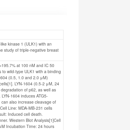
ike kinase 1 (ULK1) with an 
e study of triple-negative breast 
y=195.7% at 100 nM and IC 50 
to wild-type ULK1 with a binding 
604 (0.5, 1.0 and 2.0 μM) 
ells[1]. LYN-1604 (0.5-2 μM, 24 
degradation of p62, as well as 
1]. LYN-1604 induces ATG5-
can also increase cleavage of 
]Cell Line: MDA-MB-231 cells 
lt: Induced cell death. 
er. Western Blot Analysis[1]Cell 
μM Incubation Time: 24 hours 