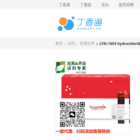
丁香通
丁香园
论坛
医药招聘
首页
>
试剂
>
生物化学
>
LYN-1604 hydrochlor