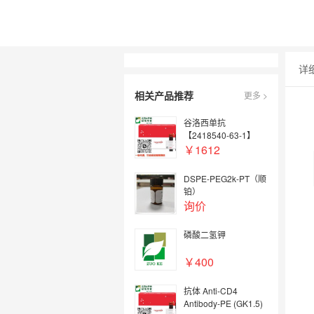
详
相关产品推荐
更多 >
谷洛西单抗
【2418540-63-1】
￥1612
DSPE-PEG2k-PT（顺
铂）
询价
磷酸二氢钾
￥400
抗体 Anti-CD4
Antibody-PE (GK1.5)