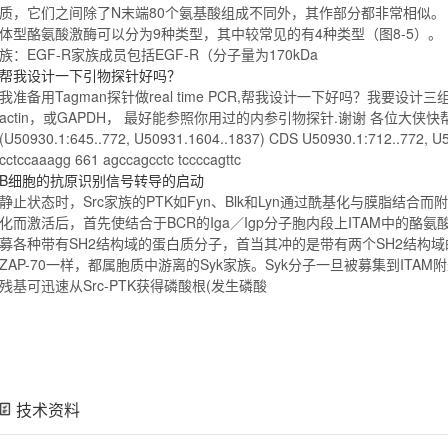
质，它们之间除了N末端80个氨基酸组成不同外，其作部分都非常相似。 
体型酪氨酸激酶可以分为9种类型，其中较常见的有4种类型（图8-5）。 
族：EGF-R家族成员包括EGF-R（分子量为170kDa
帮我设计一下引物探针好吗？
我准备用Tagman探针做real time PCR,帮我设计一下好吗？我要设计
actin，或GAPDH， 最好能参照你用过的内参引物探针.谢谢 各位大侠快帮
(U50930.1:645..772, U50931.
1604
..1837) CDS U50930.1:712..772, U
cctccaaagg 661 agccagcctc tccccagttc
B细胞的抗原识别信号转导的启动
静止状态时，Src家族的PTK如Fyn、Blk和
Lyn
通过酰基化与膜脂结合而附
化而激活后，首先使结合于BCR的Iga／Igp分子胞内段上ITAM中的酪氨
募各种带有SH2结构域的蛋白质分子，首当其冲的是带有两个SH2结构域的S
ZAP-70一样，都属胞质中游离的Syk家族。Syk分子一旦被募集到ITA
残基可迅速从Src-PTK获得磷酸根(发生磷酸
技术资料