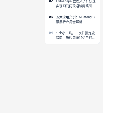
Cytoscape 教程来了！快速
02
实现顶刊同款通路网络图
五大应用案例：Mustang Q
03
膜层析应用全解析
1 个小工具，一次性搞定流
04
程图、质粒图谱和信号通路
图