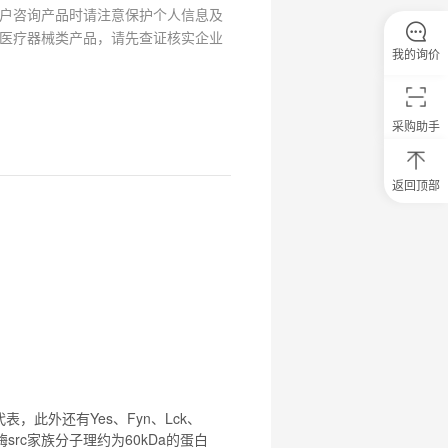
户咨询产品时请注意保护个人信息及
医疗器械类产品，请先查证核实企业
我的询价
采购助手
返回顶部
0
元
试
用
关
注
研
选
菌
，此外还有Yes、Fyn、Lck、
src家族分子理约为60kDa的蛋白