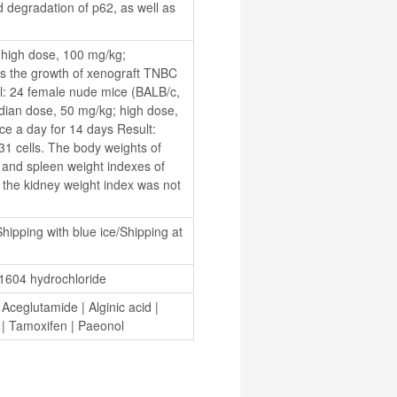
 degradation of p62, as well as 
high dose, 100 mg/kg; 
its the growth of xenograft TNBC 
l: 24 female nude mice (BALB/c, 
ian dose, 50 mg/kg; high dose, 
ce a day for 14 days Result: 
1 cells. The body weights of 
 and spleen weight indexes of 
e the kidney weight index was not 
hipping with blue ice/Shipping at 
1604 hydrochloride
 
Aceglutamide
 | 
Alginic acid
 | 
 | 
Tamoxifen
 | 
Paeonol