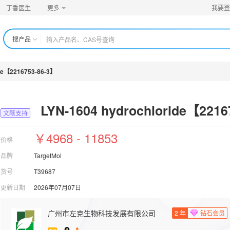
丁香医生
更多
我要登
搜产品
ide【2216753-86-3】
LYN-1604 hydrochloride【2216
文献支持
￥4968 - 11853
价格
品牌
TargetMol
货号
T39687
更新日期
2026年07月07日
广州市左克生物科技发展有限公司
2
年
钻石会员