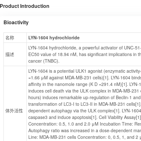
Product Introduction
Bioactivity
名称
LYN-1604 hydrochloride
LYN-1604 hydrochloride, a powerful activator of UNC-51-l
描述
EC50 value of 18.94 nM, has significant implications in th
cancer (TNBC).
LYN-1604 is a potential ULK1 agonist (enzymatic activit
=1.66 μM against MDA-MB-231 cells)[1]. LYN-1604 binds 
affinity in the nanomole range (K D =291.4 nM)[1]. LYN-1
induces cell death via the ULK complex in MDA-MB-231 c
hours) induces remarkable up-regulation of Beclin-1 and 
transformation of LC3-I to LC3-II in MDA-MB-231 cells[
体外活性
dependent autophagy via the ULK complex[1]. LYN-1604 
caspase3 and induce apoptosis[1]. Cell Viability Assay[1
Concentration: 0.5, 1.0 and 2.0 μM Incubation Time: Resu
Autophagy ratio was increased in a dose-dependent mann
Line: MDA-MB-231 cells Concentration: 0, 0.5, 1, and 2 