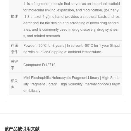
4, is a fragment molecule that serves as an important scaffold 
for molecular linking, expansion, and modification. (2-Phenyl
描述
-1,3-thiazol-4-yl)methanol provides a structural basis and res
earch tool for the design and screening of novel drug candid
ates, and is commonly used in drug discovery, drug synthesi
s, and related research.
存储
Powder: -20°C for 3 years | In solvent: -80°C for 1 year Shippi
条件
ng with blue ice/Shipping at ambient temperature.
关键
Compound Fr12710
字
Mini Electrophilic Heterocyclic Fragment Library
 | 
High Solub
相关
ility Fragment Library
 | 
High Solubility Pharmacophore Fragm
库
ent Library
该产品被引用文献