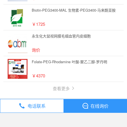
Biotin-PEG3400-MAL 生物素-PEG3400-马来酰亚胺
￥1725
永生化大鼠视网膜毛细血管内皮细胞
询价
Folate-PEG-Rhodamine 叶酸-聚乙二醇-罗丹明
￥4370
查看更多
电话联系
在线询价
丁香通
全部分类
试剂
2-苯基-4-羟甲基噻唑【23780-13-4】