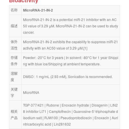
名称
MicroRNA-21-IN-2
MicroRNA-21-IN-2 is a potential miR-21 inhibitor with an AC
描述
50 value of 3.29 μM. MicroRNA-21-IN-2 can be used to study 
cancer.
体外
MicroRNA-21-IN-2 exhibits the capability to suppress miR-21 
活性
activity with an AC50 value of 3.29 μM.[1]
存储
Powder: -20°C for 3 years | In solvent: -80°C for 1 year Shippi
条件
ng with blue ice/Shipping at ambient temperature.
溶解
DMSO : 1 mg/mL (2.93 mM), Sonication is recommended.
度
关键
MicroRNA
字
TGP-377/421
 | 
Rubone
 | 
Enoxacin hydrate
 | 
Diosgenin
 | 
LIN2
相关
8 inhibitor LI71
 | 
Camptothecin
 | 
Guanosine-5'-triphosphate d
产品
isodium salt
 | 
RJW100
 | 
Pseudoprotodioscin
 | 
Enoxacin
 | 
Auri
ntricarboxylic acid
 | 
Lin281632