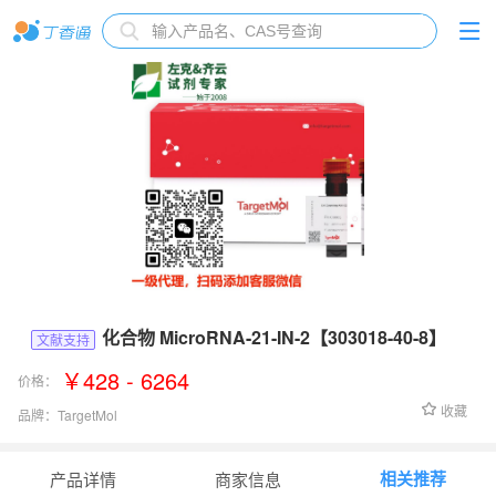
化合物 MicroRNA-21-IN-2【303018-40-8】
文献支持
￥428 - 6264
价格：
收藏
品牌：
TargetMol
货号：
T61093
相关推荐
产品详情
商家信息