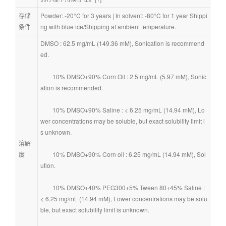
存储
Powder: -20°C for 3 years | In solvent: -80°C for 1 year Shippi
条件
ng with blue ice/Shipping at ambient temperature.
DMSO : 62.5 mg/mL (149.36 mM), Sonication is recommend
ed.
        10% DMSO+90% Corn Oil : 2.5 mg/mL (5.97 mM), Sonic
ation is recommended.
        10% DMSO+90% Saline : < 6.25 mg/mL (14.94 mM), Lo
wer concentrations may be soluble, but exact solubility limit i
s unknown.
溶解
度
        10% DMSO+90% Corn oil : 6.25 mg/mL (14.94 mM), Sol
ution.
        10% DMSO+40% PEG300+5% Tween 80+45% Saline : 
< 6.25 mg/mL (14.94 mM), Lower concentrations may be solu
ble, but exact solubility limit is unknown.