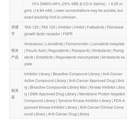
        10% DMSO+90% (20% SBE-β-CD in Saline) : < 6.25 m
g/mL (14.94 mM), Lower concentrations may be soluble, but 
exact solubility limit is unknown.
关键
TAS-120
 | 
TAS 120
 | 
Inhibitor
 | 
inhibit
 | 
Futibatinib
 | 
Fibroblast 
字
growth factor receptor
 | 
FGFR
Amlexanox
 | 
Lenvatinib
 | 
Formononetin
 | 
Lenvatinib mesylate
相关
| 
Ferulic Acid
 | 
Regorafenib
 | 
Pazopanib
 | 
Nintedanib
 | 
Pemig
产品
atinib
 | 
Erdafitinib
 | 
Regorafenib monohydrate
 | 
Nintedanib es
ylate
Inhibitor Library
 | 
Bioactive Compound Library
 | 
Anti-Cancer 
Active Compound Library
 | 
Anti-Cancer Approved Drug Libra
ry
 | 
Bioactive Compounds Library Max
 | 
Kinase Inhibitor Libra
相关
ry
 | 
EMA Approved Drug Library
 | 
Membrane Protein-targeted 
库
Compound Library
 | 
Tyrosine Kinase Inhibitor Library
 | 
FDA-A
pproved Kinase Inhibitor Library
 | 
Anti-Cancer Clinical Comp
ound Library
 | 
Anti-Cancer Drug Library