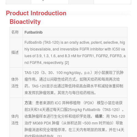
Product Introduction
Bioactivity
名称
Futibatinib
Futibatinib (TAS-120) is an orally active, potent, selective, hig
hly bioavailable, and irreversible FGFR inhibitor with IC50 va
描述
lues of 3.9, 1.3, 1.6, and 8.3 nM for FGFR1, FGFR2, FGFR3, a
nd FGFR4, respectively. [2]
TAS-120（3、30、100 mg/kg/day，p.o.）对小鼠展现了抗肿
体外
瘤作用。通过以间歇性给药方式，如隔天给药和每周两次给
活性
药，TAS-120显示出通过降低持续高血磷水平和减轻体重抑制
来发挥抗肿瘤效果，其效力与每日给药相当。
方法
：患者来源的 ICC 异种移植物 （PDX） 模型小鼠在收获
前3天和14天通过每天口服25mg/kg Futibatinib（TAS-120）。
体内
收集肿瘤样本进行生化分析和组织学处理。 
结果
：用 TAS-120 
活性
治疗 MG69 PDX 肿瘤（从体积达到 ~500 mm 时开始3）导致
肿瘤消退和完全增殖停滞，在三天内有明显的效果，并在14天
的疗程中持续存在。[1]