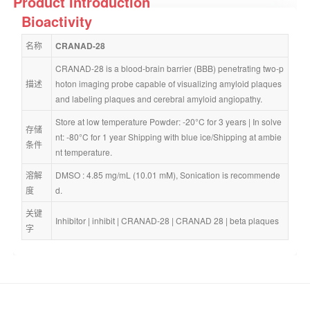
Product Introduction
Bioactivity
名称
CRANAD-28
CRANAD-28 is a blood-brain barrier (BBB) penetrating two-p
描述
hoton imaging probe capable of visualizing amyloid plaques 
and labeling plaques and cerebral amyloid angiopathy.
Store at low temperature Powder: -20°C for 3 years | In solve
存储
nt: -80°C for 1 year Shipping with blue ice/Shipping at ambie
条件
nt temperature.
溶解
DMSO : 4.85 mg/mL (10.01 mM), Sonication is recommende
度
d.
关键
Inhibitor
 | 
inhibit
 | 
CRANAD-28
 | 
CRANAD 28
 | 
beta plaques
字