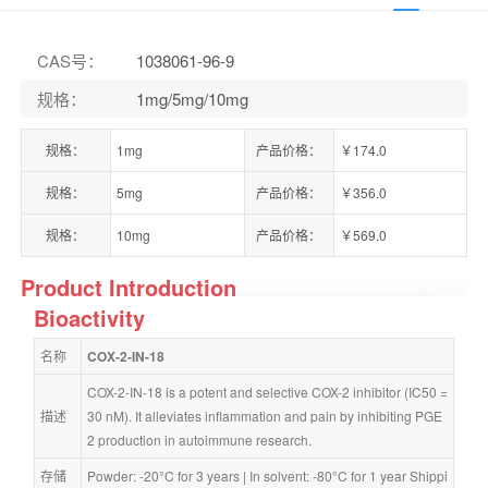
CAS号
：
1038061-96-9
规格
：
1mg/5mg/10mg
规格：
1mg
产品价格：
￥174.0
规格：
5mg
产品价格：
￥356.0
规格：
10mg
产品价格：
￥569.0
Product Introduction
Bioactivity
名称
COX-2-IN-18
COX-2-IN-18 is a potent and selective COX-2 inhibitor (IC50 = 
描述
30 nM). It alleviates inflammation and pain by inhibiting PGE
2 production in autoimmune research.
存储
Powder: -20°C for 3 years | In solvent: -80°C for 1 year Shippi