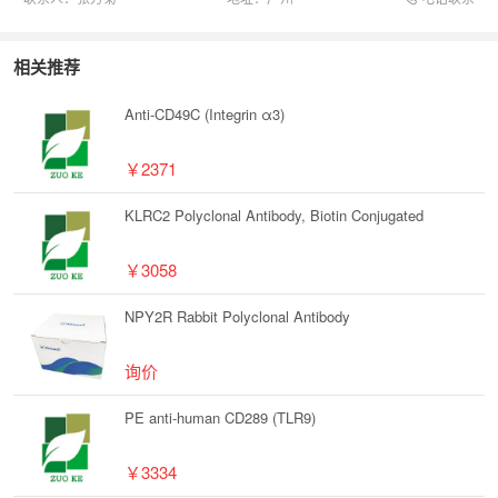
相关推荐
Anti-CD49C (Integrin α3)
￥2371
KLRC2 Polyclonal Antibody, Biotin Conjugated
￥3058
NPY2R Rabbit Polyclonal Antibody
询价
PE anti-human CD289 (TLR9)
￥3334